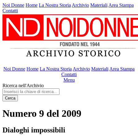
Noi Donne
Home
La Nostra Storia
Archivio
Materiali
Area Stampa
Contatti
Noi Donne
Home
La Nostra Storia
Archivio
Materiali
Area Stampa
Contatti
Menu
Ricerca nell'Archivio
Cerca
Numero 9 del 2009
Dialoghi impossibili