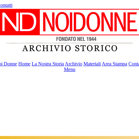
ontatti
i Donne
Home
La Nostra Storia
Archivio
Materiali
Area Stampa
Conta
Menu