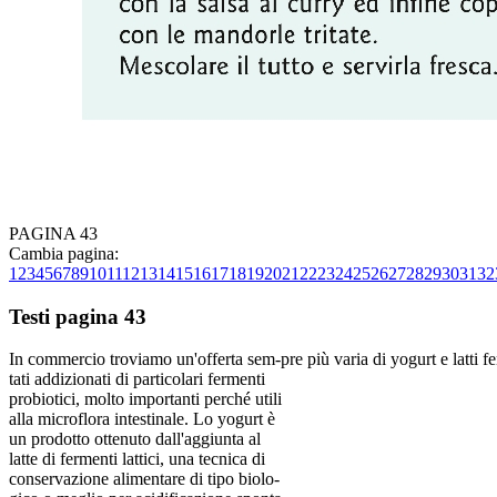
PAGINA 43
Cambia pagina:
1
2
3
4
5
6
7
8
9
10
11
12
13
14
15
16
17
18
19
20
21
22
23
24
25
26
27
28
29
30
31
32
Testi pagina 43
In commercio troviamo un'offerta sem-pre più varia di yogurt e latti f
tati addizionati di particolari fermenti
probiotici, molto importanti perché utili
alla microflora intestinale. Lo yogurt è
un prodotto ottenuto dall'aggiunta al
latte di fermenti lattici, una tecnica di
conservazione alimentare di tipo biolo-