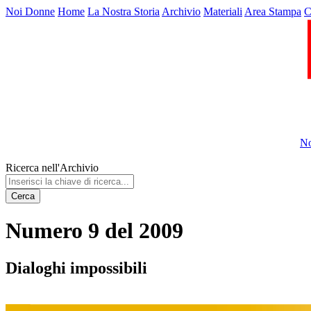
Noi Donne
Home
La Nostra Storia
Archivio
Materiali
Area Stampa
C
No
Ricerca nell'Archivio
Cerca
Numero 9 del 2009
Dialoghi impossibili