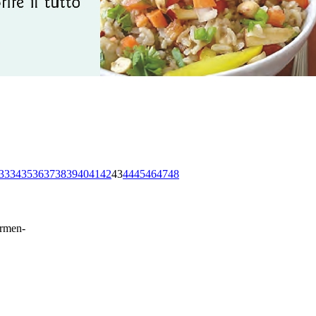
33
34
35
36
37
38
39
40
41
42
43
44
45
46
47
48
ermen-