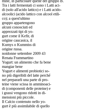
mine, in particolare quelle del gruppo B.
Tra i latti fermentati ci sono i Latti aci-
di (solo all'acido lattico) e i Latti acido-
alcoolici (acido lattico con alcool etili-
co); a quest'ultimo
gruppo appartengono
alcuni conosciuti ed
apprezzati tipi di yo-
gurt come il Kefir, di
origine caucasica, il
Kumys o Kummiss di
origine russa.
noidonne settembre 2009 43
Renata Frammartino
Yogurt: un alimento che fa bene
mangiar bene
Yogurt e alimenti probiotici so-
no più digeribili del latte perché
nel prepararli una parte di pro-
teine viene scissa in amminoaci-
di (componenti delle proteine) e
i grassi vengono ridotti in di-
mensioni più piccole.
Il Calcio contenuto nello yo-
gurt è più assimilabile di quello