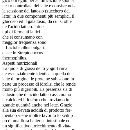
gico o meglio per acidificazione sponta-
nea o controllata del latte e consiste nel-
la scissione del lattosio (zucchero del
latte) in due componenti più semplici, il
glucosio ed il galattosio, da cui si ottie-
ne l'acido lattico. I due
tipi di fermenti lattici
che si consumano con
maggior frequenza sono
il Lactobacillus bulgari-
cus e lo Streptococcus
thermophilus.
Aspetti nutrizionali
La quota di grassi dello yogurt rima-
ne essenzialmente identica a quella del
latte di origine, le proteine subiscono in
parte un processo di idrolisi che le rende
molto più digeribili. La presenza sia di
lattosio che di acido lattico assicurano
il calcio ed il fosforo che troviamo in
grande quantità anche nel latte. Grazie
alla sua elevata acidità di prodotto fer-
mentato viene inoltre favorito lo svilup-
po di una flora batterica intestinale ed
un significativo arricchimento di vita-