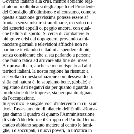
Governo italiano alla crisi, mentre abbiamo regi-
strato un moltiplicarsi degli appelli del Presidente
del Consiglio all'ottimismo e al consumo, come se
questa situazione gravissima potesse essere af-
frontata senza misure straordinarie, ma solo con
dei generici appelli o, peggio ancora, con qual-
che battuta di spirito. Si cerca di combattere la
più grave crisi dal dopoguerra provando a mi-
nacciare giornali e televisioni affinché non ne
parlino e invitando i cittadini a spendere di più,
senza considerare che si sta parlando a persone
che fanno fatica ad arrivare alla fine del mese.
A riprova di ciò, anche se meno rispetto ad altri
territori italiani, la nostra regione ha risentito a
sua volta di questa situazione complessiva di cri-
si (la cui natura è, lo sappiamo bene, globale) e
registrato dati negativi sia per quanto riguarda la
produzione delle imprese, sia per quanto riguar-
da l'occupazione.
In specifico le singole voci d'intervento in cui si ar-
ticola l'assestamento di bilancio dell'Emilia-Roma-
gna danno il quadro di quanto l'Amministrazione
di viale Aldo Moro e il Gruppo del Partito Demo-
cratico abbiano saputo mettere al centro le fami-
glie, i disoccupati, i nuovi poveri, in un'ottica in-