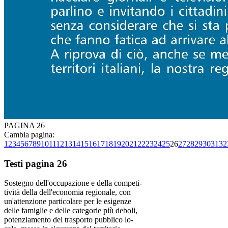
PAGINA 26
Cambia pagina:
1
2
3
4
5
6
7
8
9
10
11
12
13
14
15
16
17
18
19
20
21
22
23
24
25
26
27
28
29
30
31
32
Testi pagina 26
Sostegno dell'occupazione e della competi-
tività della dell'economia regionale, con
un'attenzione particolare per le esigenze
delle famiglie e delle categorie più deboli,
potenziamento del trasporto pubblico lo-