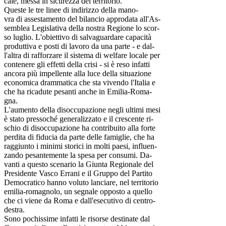
cale, messa in sicurezza del territorio.
Queste le tre linee di indirizzo della mano-
vra di assestamento del bilancio approdata all'As-
semblea Legislativa della nostra Regione lo scor-
so luglio. L'obiettivo di salvaguardare capacità
produttiva e posti di lavoro da una parte - e dal-
l'altra di rafforzare il sistema di welfare locale per
contenere gli effetti della crisi - si è reso infatti
ancora più impellente alla luce della situazione
economica drammatica che sta vivendo l'Italia e
che ha ricadute pesanti anche in Emilia-Roma-
gna.
L'aumento della disoccupazione negli ultimi mesi
è stato pressoché generalizzato e il crescente ri-
schio di disoccupazione ha contribuito alla forte
perdita di fiducia da parte delle famiglie, che ha
raggiunto i minimi storici in molti paesi, influen-
zando pesantemente la spesa per consumi. Da-
vanti a questo scenario la Giunta Regionale del
Presidente Vasco Errani e il Gruppo del Partito
Democratico hanno voluto lanciare, nel territorio
emilia-romagnolo, un segnale opposto a quello
che ci viene da Roma e dall'esecutivo di centro-
destra.
Sono pochissime infatti le risorse destinate dal