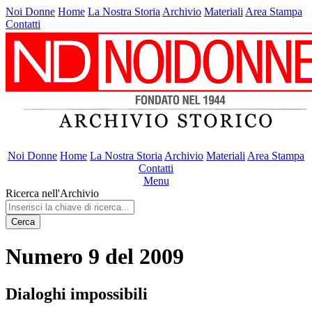
Noi Donne
Home
La Nostra Storia
Archivio
Materiali
Area Stampa
Contatti
Noi Donne
Home
La Nostra Storia
Archivio
Materiali
Area Stampa
Contatti
Menu
Ricerca nell'Archivio
Cerca
Numero 9 del 2009
Dialoghi impossibili