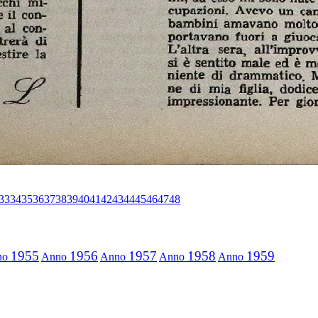
33
34
35
36
37
38
39
40
41
42
43
44
45
46
47
48
1955
1956
1957
1958
1959
no
Anno
Anno
Anno
Anno