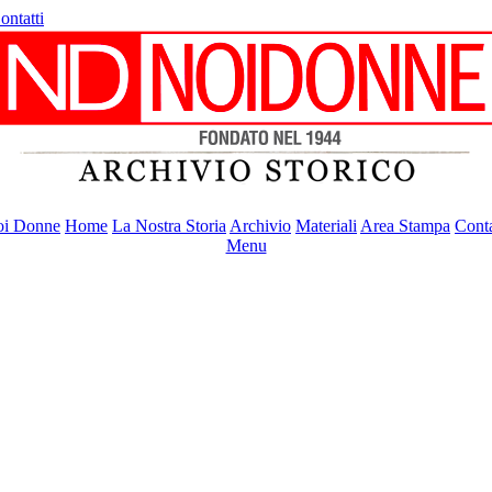
ontatti
i Donne
Home
La Nostra Storia
Archivio
Materiali
Area Stampa
Conta
Menu