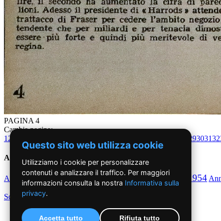
PAGINA 4
Cambia pagina:
1
2
3
4
5
6
7
8
9
10
11
12
13
14
15
16
17
18
19
20
21
22
23
24
25
26
27
28
29
30
31
32
Questo sito web utilizza cookie
Anni '50
Utilizziamo i cookie per personalizzare
contenuti e analizzare il traffico. Per maggiori
1950
1951
1952
1953
1954
Anno
Anno
Anno
Anno
Anno
An
informazioni consulta la nostra
Informativa sulla
privacy
.
Scegli per decennio
Accetta tutto
Rifiuta tutto