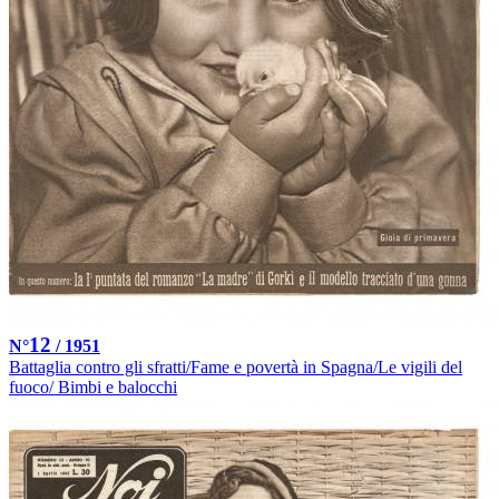
12
N°
/ 1951
Battaglia contro gli sfratti/Fame e povertà in Spagna/Le vigili del
fuoco/ Bimbi e balocchi