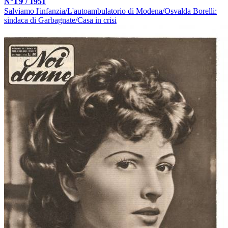
19
N°
/ 1951
Salviamo l'infanzia/L'autoambulatorio di Modena/Osvalda Borelli:
sindaca di Garbagnate/Casa in crisi