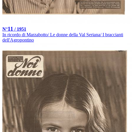
11
N°
/ 1951
In ricordo di Marzabotto/ Le donne della Val Seriana/ I braccianti
dell'Agropontino