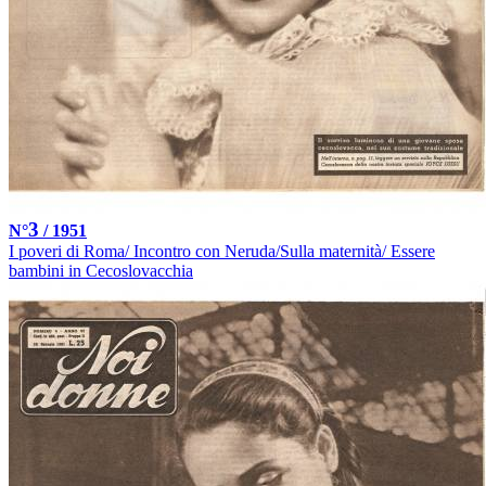
3
N°
/ 1951
I poveri di Roma/ Incontro con Neruda/Sulla maternità/ Essere
bambini in Cecoslovacchia