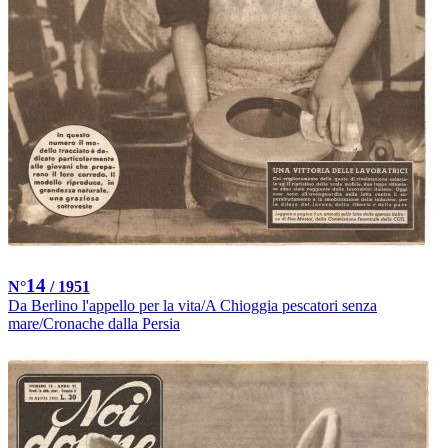
14
N°
/ 1951
Da Berlino l'appello per la vita/A Chioggia pescatori senza
mare/Cronache dalla Persia