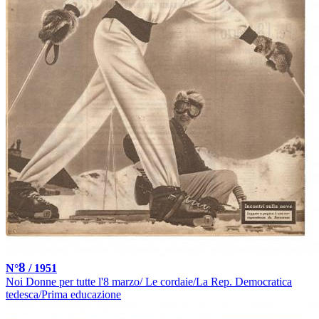
8
N°
/ 1951
Noi Donne per tutte l'8 marzo/ Le cordaie/La Rep. Democratica
tedesca/Prima educazione