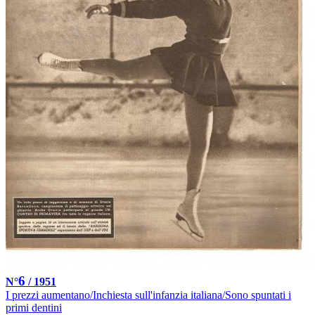
6
N°
/ 1951
I prezzi aumentano/Inchiesta sull'infanzia italiana/Sono spuntati i
primi dentini