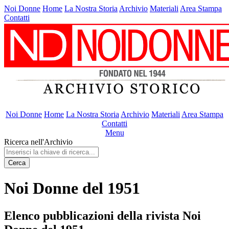
Noi Donne
Home
La Nostra Storia
Archivio
Materiali
Area Stampa
Contatti
Noi Donne
Home
La Nostra Storia
Archivio
Materiali
Area Stampa
Contatti
Menu
Ricerca nell'Archivio
Cerca
Noi Donne del 1951
Elenco pubblicazioni della rivista Noi