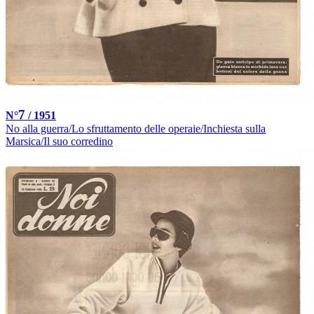
7
N°
/ 1951
No alla guerra/Lo sfruttamento delle operaie/Inchiesta sulla
Marsica/Il suo corredino