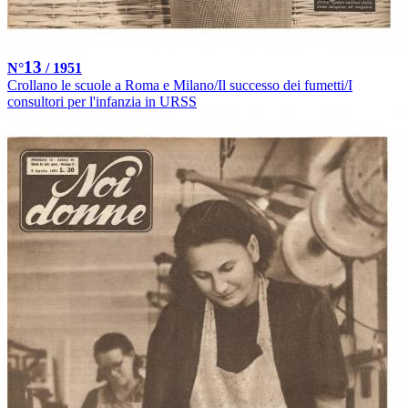
13
N°
/ 1951
Crollano le scuole a Roma e Milano/Il successo dei fumetti/I
consultori per l'infanzia in URSS