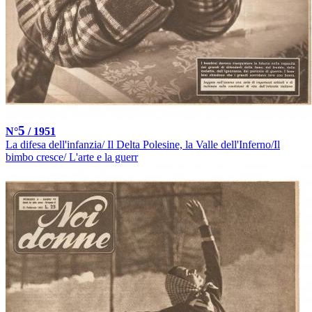
5
N°
/ 1951
La difesa dell'infanzia/ Il Delta Polesine, la Valle dell'Inferno/Il
bimbo cresce/ L'arte e la guerr