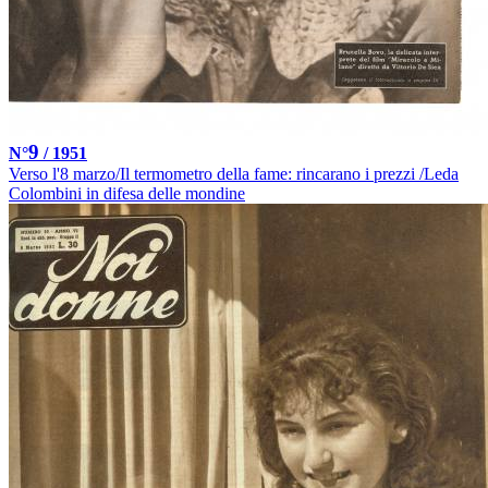
9
N°
/ 1951
Verso l'8 marzo/Il termometro della fame: rincarano i prezzi /Leda
Colombini in difesa delle mondine