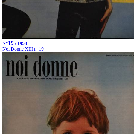
19
N°
/ 1958
Noi Donne XIII n. 19