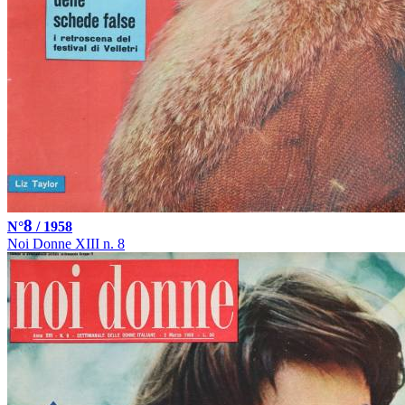
8
N°
/ 1958
Noi Donne XIII n. 8