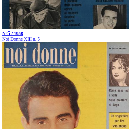
5
N°
/ 1958
Noi Donne XIII n. 5