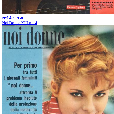
14
N°
/ 1958
Noi Donne XIII n. 14