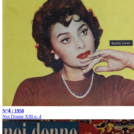
4
N°
/ 1958
Noi Donne XIII n. 4