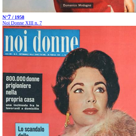
7
N°
/ 1958
Noi Donne XIII n. 7