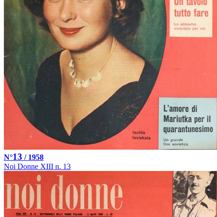
13
N°
/ 1958
Noi Donne XIII n. 13