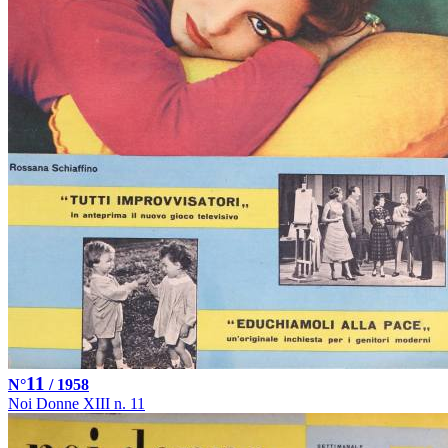
11
N°
/ 1958
Noi Donne XIII n. 11