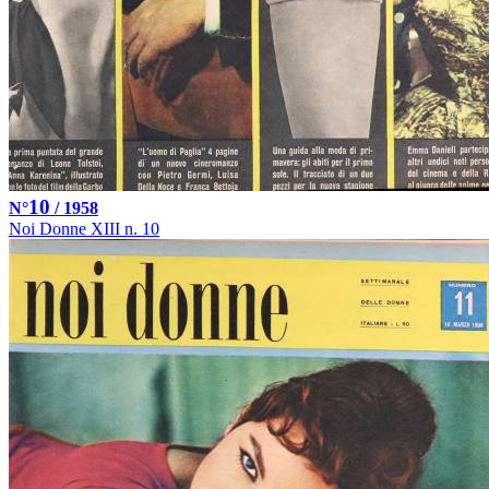
10
N°
/ 1958
Noi Donne XIII n. 10