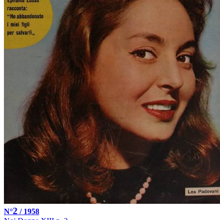
2
N°
/ 1958