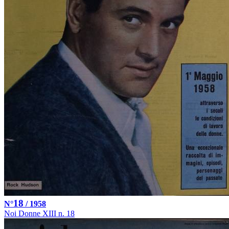
18
N°
/ 1958
Noi Donne XIII n. 18