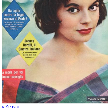
9
N°
/ 1958