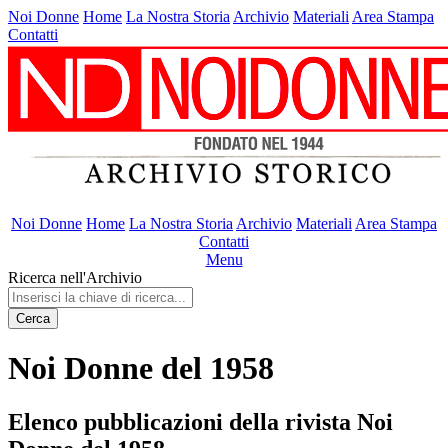
Noi Donne
Home
La Nostra Storia
Archivio
Materiali
Area Stampa
Contatti
Noi Donne
Home
La Nostra Storia
Archivio
Materiali
Area Stampa
Contatti
Menu
Ricerca nell'Archivio
Cerca
Noi Donne del 1958
Elenco pubblicazioni della rivista Noi