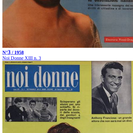
3
N°
/ 1958
Noi Donne XIII n. 3