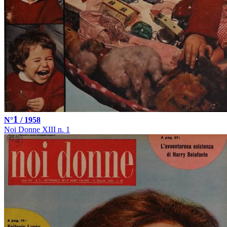
1
N°
/ 1958
Noi Donne XIII n. 1