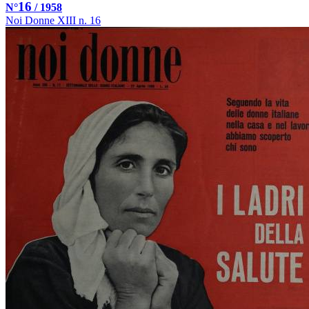
16
N°
/ 1958
Noi Donne XIII n. 16