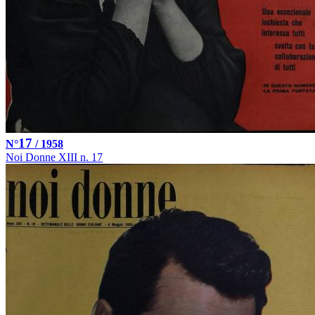
17
N°
/ 1958
Noi Donne XIII n. 17