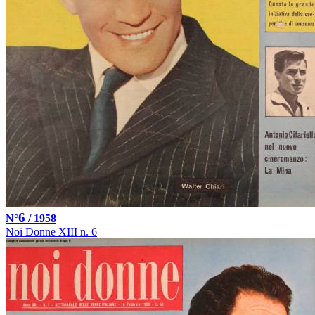
6
N°
/ 1958
Noi Donne XIII n. 6