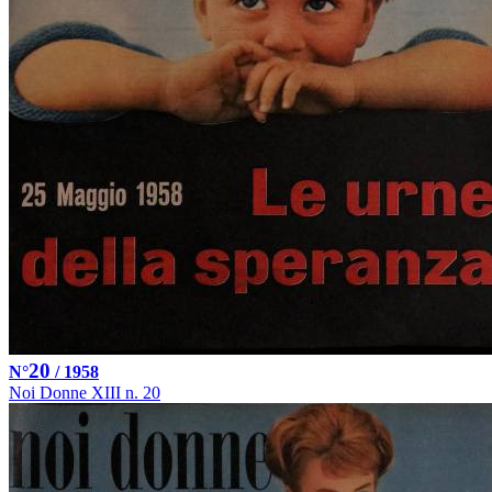
20
N°
/ 1958
Noi Donne XIII n. 20