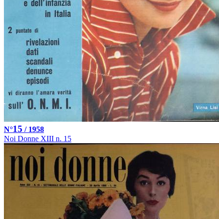
15
N°
/ 1958
Noi Donne XIII n. 15