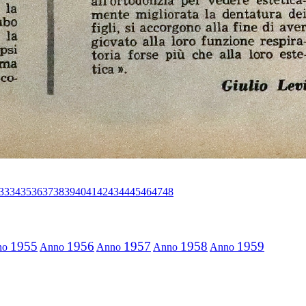
33
34
35
36
37
38
39
40
41
42
43
44
45
46
47
48
1955
1956
1957
1958
1959
no
Anno
Anno
Anno
Anno