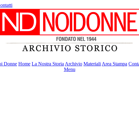
ontatti
i Donne
Home
La Nostra Storia
Archivio
Materiali
Area Stampa
Conta
Menu