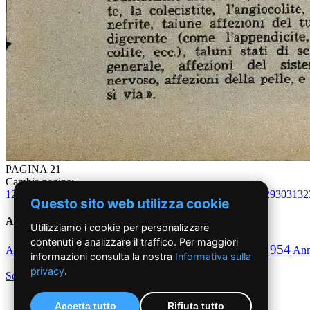
PAGINA 21
Cambia pagina:
1
2
3
4
5
6
7
8
9
10
11
12
13
14
15
16
17
18
19
20
21
22
23
24
25
26
27
28
29
30
31
32
Questo sito web utilizza cookie
Anni '50
Utilizziamo i cookie per personalizzare
contenuti e analizzare il traffico. Per maggiori
1950
1951
1952
1953
1954
Anno
Anno
Anno
Anno
Anno
An
informazioni consulta la nostra
Informativa sulla
privacy
.
Scegli per decennio
Accetta tutto
Rifiuta tutto