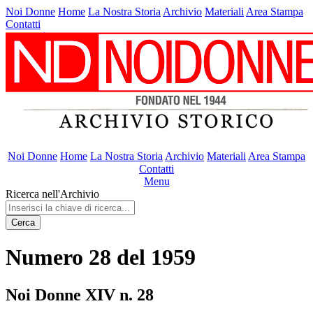
Noi Donne
Home
La Nostra Storia
Archivio
Materiali
Area Stampa
Contatti
Noi Donne
Home
La Nostra Storia
Archivio
Materiali
Area Stampa
Contatti
Menu
Ricerca nell'Archivio
Cerca
Numero 28 del 1959
Noi Donne XIV n. 28