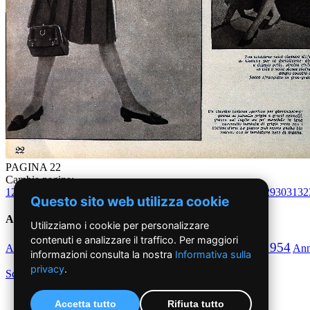
PAGINA 22
Cambia pagina:
1
2
3
4
5
6
7
8
9
10
11
12
13
14
15
16
17
18
19
20
21
22
23
24
25
26
27
28
29
30
31
32
Questo sito web utilizza cookie
Anni '50
Utilizziamo i cookie per personalizzare
contenuti e analizzare il traffico. Per maggiori
1950
1951
1952
1953
1954
Anno
Anno
Anno
Anno
Anno
An
informazioni consulta la nostra
Informativa sulla
privacy
.
Scegli per decennio
Accetta tutto
Rifiuta tutto