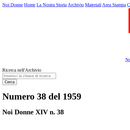
Noi Donne
Home
La Nostra Storia
Archivio
Materiali
Area Stampa
C
No
Ricerca nell'Archivio
Cerca
Numero 38 del 1959
Noi Donne XIV n. 38