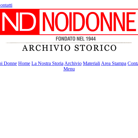
ontatti
i Donne
Home
La Nostra Storia
Archivio
Materiali
Area Stampa
Conta
Menu