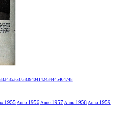
33
34
35
36
37
38
39
40
41
42
43
44
45
46
47
48
1955
1956
1957
1958
1959
no
Anno
Anno
Anno
Anno