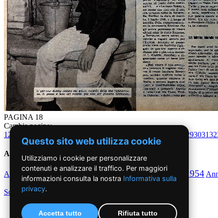
PAGINA 18
Cambia pagina:
1
2
3
4
5
6
7
8
9
10
11
12
13
14
15
16
17
18
19
20
21
22
23
24
25
26
27
28
29
30
31
32
Questo sito web utilizza cookie
Anni '50
Utilizziamo i cookie per personalizzare
contenuti e analizzare il traffico. Per maggiori
1950
1951
1952
1953
1954
Anno
Anno
Anno
Anno
Anno
An
informazioni consulta la nostra
Informativa sulla
privacy
.
Scegli per decennio
Accetta tutto
Rifiuta tutto