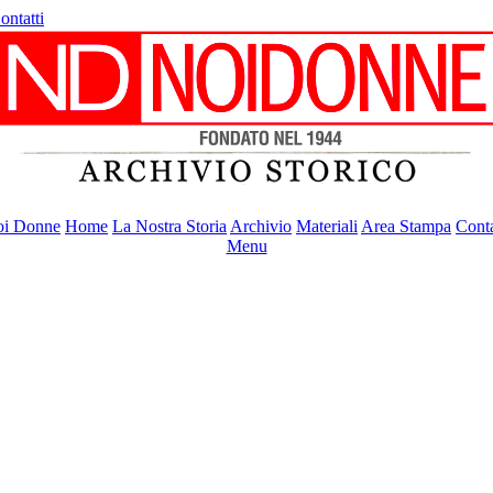
ontatti
i Donne
Home
La Nostra Storia
Archivio
Materiali
Area Stampa
Conta
Menu