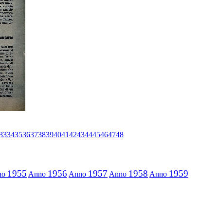
33
34
35
36
37
38
39
40
41
42
43
44
45
46
47
48
1955
1956
1957
1958
1959
no
Anno
Anno
Anno
Anno