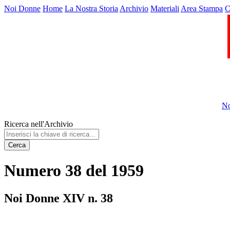
Noi Donne
Home
La Nostra Storia
Archivio
Materiali
Area Stampa
C
No
Ricerca nell'Archivio
Cerca
Numero 38 del 1959
Noi Donne XIV n. 38