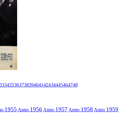
33
34
35
36
37
38
39
40
41
42
43
44
45
46
47
48
1955
1956
1957
1958
1959
no
Anno
Anno
Anno
Anno