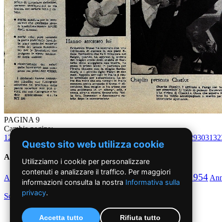
PAGINA 9
Cambia pagina:
1
2
3
4
5
6
7
8
9
10
11
12
13
14
15
16
17
18
19
20
21
22
23
24
25
26
27
28
29
30
31
32
Questo sito web utilizza cookie
Anni '50
Utilizziamo i cookie per personalizzare
contenuti e analizzare il traffico. Per maggiori
1950
1951
1952
1953
1954
Anno
Anno
Anno
Anno
Anno
An
informazioni consulta la nostra
Informativa sulla
privacy
.
Scegli per decennio
Accetta tutto
Rifiuta tutto