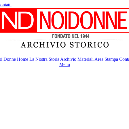
ontatti
i Donne
Home
La Nostra Storia
Archivio
Materiali
Area Stampa
Conta
Menu