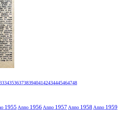
33
34
35
36
37
38
39
40
41
42
43
44
45
46
47
48
1955
1956
1957
1958
1959
no
Anno
Anno
Anno
Anno