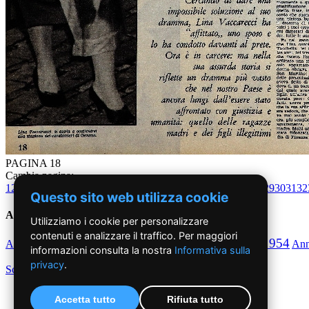
PAGINA 18
Cambia pagina:
1
2
3
4
5
6
7
8
9
10
11
12
13
14
15
16
17
18
19
20
21
22
23
24
25
26
27
28
29
30
31
32
Questo sito web utilizza cookie
Anni '50
Utilizziamo i cookie per personalizzare
contenuti e analizzare il traffico. Per maggiori
1950
1951
1952
1953
1954
Anno
Anno
Anno
Anno
Anno
An
informazioni consulta la nostra
Informativa sulla
privacy
.
Scegli per decennio
Accetta tutto
Rifiuta tutto