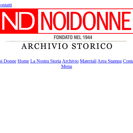
ontatti
i Donne
Home
La Nostra Storia
Archivio
Materiali
Area Stampa
Conta
Menu