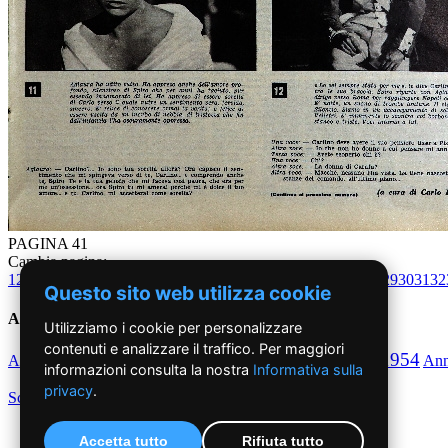
PAGINA 41
Cambia pagina:
1
2
3
4
5
6
7
8
9
10
11
12
13
14
15
16
17
18
19
20
21
22
23
24
25
26
27
28
29
30
31
32
Questo sito web utilizza cookie
Anni '50
Utilizziamo i cookie per personalizzare
contenuti e analizzare il traffico. Per maggiori
1950
1951
1952
1953
1954
Anno
Anno
Anno
Anno
Anno
An
informazioni consulta la nostra
Informativa sulla
privacy
.
Scegli per decennio
Accetta tutto
Rifiuta tutto