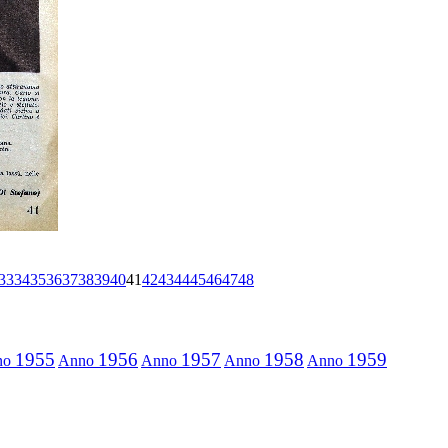
33
34
35
36
37
38
39
40
41
42
43
44
45
46
47
48
1955
1956
1957
1958
1959
no
Anno
Anno
Anno
Anno