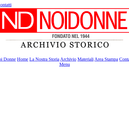
ontatti
i Donne
Home
La Nostra Storia
Archivio
Materiali
Area Stampa
Conta
Menu