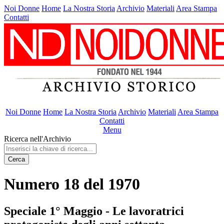
Noi Donne
Home
La Nostra Storia
Archivio
Materiali
Area Stampa
Contatti
Noi Donne
Home
La Nostra Storia
Archivio
Materiali
Area Stampa
Contatti
Menu
Ricerca nell'Archivio
Cerca
Numero 18 del 1970
Speciale 1° Maggio - Le lavoratrici