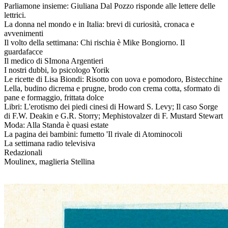
Parliamone insieme: Giuliana Dal Pozzo risponde alle lettere delle
lettrici.
La donna nel mondo e in Italia: brevi di curiosità, cronaca e
avvenimenti
Il volto della settimana: Chi rischia è Mike Bongiorno. Il
guardafacce
Il medico di SImona Argentieri
I nostri dubbi, lo psicologo Yorik
Le ricette di Lisa Biondi: Risotto con uova e pomodoro, Bistecchine
Lella, budino dicrema e prugne, brodo con crema cotta, sformato di
pane e formaggio, frittata dolce
Libri: L'erotismo dei piedi cinesi di Howard S. Levy; Il caso Sorge
di F.W. Deakin e G.R. Storry; Mephistovalzer di F. Mustard Stewart
Moda: Alla Standa è quasi estate
La pagina dei bambini: fumetto 'Il rivale di Atominocoli
La settimana radio televisiva
Redazionali
Moulinex, maglieria Stellina