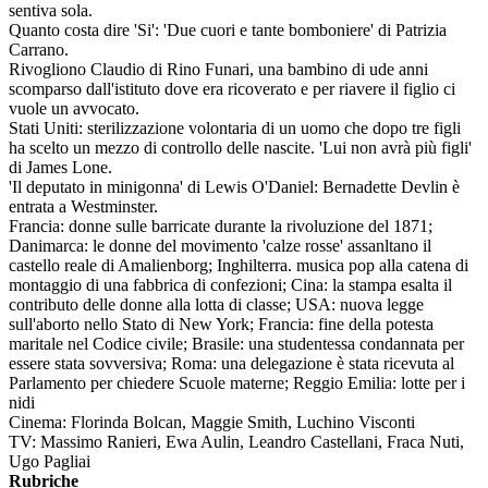
sentiva sola.
Quanto costa dire 'Si': 'Due cuori e tante bomboniere' di Patrizia
Carrano.
Rivogliono Claudio di Rino Funari, una bambino di ude anni
scomparso dall'istituto dove era ricoverato e per riavere il figlio ci
vuole un avvocato.
Stati Uniti: sterilizzazione volontaria di un uomo che dopo tre figli
ha scelto un mezzo di controllo delle nascite. 'Lui non avrà più figli'
di James Lone.
'Il deputato in minigonna' di Lewis O'Daniel: Bernadette Devlin è
entrata a Westminster.
Francia: donne sulle barricate durante la rivoluzione del 1871;
Danimarca: le donne del movimento 'calze rosse' assanltano il
castello reale di Amalienborg; Inghilterra. musica pop alla catena di
montaggio di una fabbrica di confezioni; Cina: la stampa esalta il
contributo delle donne alla lotta di classe; USA: nuova legge
sull'aborto nello Stato di New York; Francia: fine della potesta
maritale nel Codice civile; Brasile: una studentessa condannata per
essere stata sovversiva; Roma: una delegazione è stata ricevuta al
Parlamento per chiedere Scuole materne; Reggio Emilia: lotte per i
nidi
Cinema: Florinda Bolcan, Maggie Smith, Luchino Visconti
TV: Massimo Ranieri, Ewa Aulin, Leandro Castellani, Fraca Nuti,
Ugo Pagliai
Rubriche