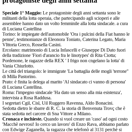
protagoniste degli anni settanta
Speciale 1° Maggio:
Le protagoniste degli anni settanta sono le
militanti della lotta operaia, che partecipando agli scioperi e alle
assemblee hanno dato un volto femminile alla lotta sindacale. a cura
di Luciana Castellina
Torino: le impiegate dell'automobile 'Ora i pulcini della Fiat hanno le
penne', testimonianze di Eleonora Toniato, Caterina Legato, Maria
VIttoria Greco, Rossella Casini.
Ercolano: matrimonio di Lucia Infascelli e Giuseppe Di Dato fuori
della tradizione 'Fiori d'arancio fra le linotypes' di Rita Ciotta;
Pordenone, le ragazze della REX ' I frigo non cngelano la lotta' di
Vania Chiurlotto.
Le città del triangolo: le immigrate 'La battaglia delle mogli 'terrone''
di Milla Pastorino.
Prato: è finita la delega al marito 'Al sindacato ci vanno di persona'
di Luciana Castellina.
Roma: l'impegno sindacale 'Ha dato un senso alla mia esistenza',
intervista a Rosa Raddusa.
I segretari Cgil, Cisl, Uil Ruggero Ravenna, Aldo Bonacini.
Sedotta dietro le sbarre di R. C. la storia di Benvenuta Trovç che è
stata sedotta nel carcere di Sna Vittore a Milano.
Cronaca e inchieste.
Quando si vuol creare un 'caso' ad ogni costo
'Macchè nevrosi! Io cerco un lavoro' di Enzo Rava, abbiamo parlato
con Edwige Zaganella, la ragazza che telefonò al 3131 perchè si