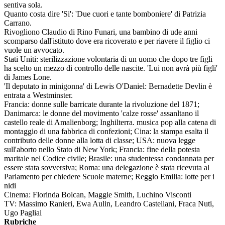
sentiva sola.
Quanto costa dire 'Si': 'Due cuori e tante bomboniere' di Patrizia
Carrano.
Rivogliono Claudio di Rino Funari, una bambino di ude anni
scomparso dall'istituto dove era ricoverato e per riavere il figlio ci
vuole un avvocato.
Stati Uniti: sterilizzazione volontaria di un uomo che dopo tre figli
ha scelto un mezzo di controllo delle nascite. 'Lui non avrà più figli'
di James Lone.
'Il deputato in minigonna' di Lewis O'Daniel: Bernadette Devlin è
entrata a Westminster.
Francia: donne sulle barricate durante la rivoluzione del 1871;
Danimarca: le donne del movimento 'calze rosse' assanltano il
castello reale di Amalienborg; Inghilterra. musica pop alla catena di
montaggio di una fabbrica di confezioni; Cina: la stampa esalta il
contributo delle donne alla lotta di classe; USA: nuova legge
sull'aborto nello Stato di New York; Francia: fine della potesta
maritale nel Codice civile; Brasile: una studentessa condannata per
essere stata sovversiva; Roma: una delegazione è stata ricevuta al
Parlamento per chiedere Scuole materne; Reggio Emilia: lotte per i
nidi
Cinema: Florinda Bolcan, Maggie Smith, Luchino Visconti
TV: Massimo Ranieri, Ewa Aulin, Leandro Castellani, Fraca Nuti,
Ugo Pagliai
Rubriche