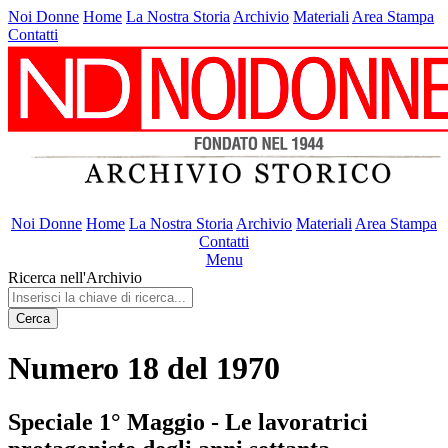
Noi Donne
Home
La Nostra Storia
Archivio
Materiali
Area Stampa
Contatti
Noi Donne
Home
La Nostra Storia
Archivio
Materiali
Area Stampa
Contatti
Menu
Ricerca nell'Archivio
Cerca
Numero 18 del 1970
Speciale 1° Maggio - Le lavoratrici