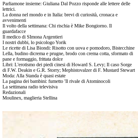
Parliamone insieme: Giuliana Dal Pozzo risponde alle lettere delle
lettrici.
La donna nel mondo e in Italia: brevi di curiosità, cronaca e
avvenimenti
Il volto della settimana: Chi rischia è Mike Bongiorno. Il
guardafacce
Il medico di SImona Argentieri
I nostri dubbi, lo psicologo Yorik
Le ricette di Lisa Biondi: Risotto con uova e pomodoro, Bistecchine
Lella, budino dicrema e prugne, brodo con crema cotta, sformato di
pane e formaggio, frittata dolce
Libri: L'erotismo dei piedi cinesi di Howard S. Levy; Il caso Sorge
di F.W. Deakin e G.R. Storry; Mephistovalzer di F. Mustard Stewart
Moda: Alla Standa è quasi estate
La pagina dei bambini: fumetto 'Il rivale di Atominocoli
La settimana radio televisiva
Redazionali
Moulinex, maglieria Stellina