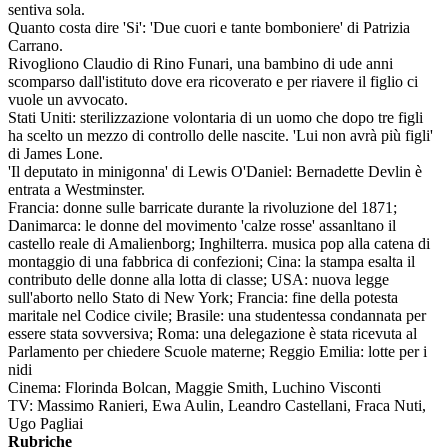
sentiva sola.
Quanto costa dire 'Si': 'Due cuori e tante bomboniere' di Patrizia
Carrano.
Rivogliono Claudio di Rino Funari, una bambino di ude anni
scomparso dall'istituto dove era ricoverato e per riavere il figlio ci
vuole un avvocato.
Stati Uniti: sterilizzazione volontaria di un uomo che dopo tre figli
ha scelto un mezzo di controllo delle nascite. 'Lui non avrà più figli'
di James Lone.
'Il deputato in minigonna' di Lewis O'Daniel: Bernadette Devlin è
entrata a Westminster.
Francia: donne sulle barricate durante la rivoluzione del 1871;
Danimarca: le donne del movimento 'calze rosse' assanltano il
castello reale di Amalienborg; Inghilterra. musica pop alla catena di
montaggio di una fabbrica di confezioni; Cina: la stampa esalta il
contributo delle donne alla lotta di classe; USA: nuova legge
sull'aborto nello Stato di New York; Francia: fine della potesta
maritale nel Codice civile; Brasile: una studentessa condannata per
essere stata sovversiva; Roma: una delegazione è stata ricevuta al
Parlamento per chiedere Scuole materne; Reggio Emilia: lotte per i
nidi
Cinema: Florinda Bolcan, Maggie Smith, Luchino Visconti
TV: Massimo Ranieri, Ewa Aulin, Leandro Castellani, Fraca Nuti,
Ugo Pagliai
Rubriche