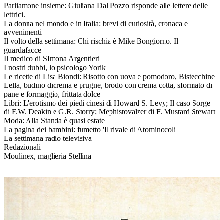
Parliamone insieme: Giuliana Dal Pozzo risponde alle lettere delle
lettrici.
La donna nel mondo e in Italia: brevi di curiosità, cronaca e
avvenimenti
Il volto della settimana: Chi rischia è Mike Bongiorno. Il
guardafacce
Il medico di SImona Argentieri
I nostri dubbi, lo psicologo Yorik
Le ricette di Lisa Biondi: Risotto con uova e pomodoro, Bistecchine
Lella, budino dicrema e prugne, brodo con crema cotta, sformato di
pane e formaggio, frittata dolce
Libri: L'erotismo dei piedi cinesi di Howard S. Levy; Il caso Sorge
di F.W. Deakin e G.R. Storry; Mephistovalzer di F. Mustard Stewart
Moda: Alla Standa è quasi estate
La pagina dei bambini: fumetto 'Il rivale di Atominocoli
La settimana radio televisiva
Redazionali
Moulinex, maglieria Stellina