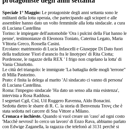
protagoniste degli anni settanta
Speciale 1° Maggio:
Le protagoniste degli anni settanta sono le
militanti della lotta operaia, che partecipando agli scioperi e alle
assemblee hanno dato un volto femminile alla lotta sindacale. a cura
di Luciana Castellina
Torino: le impiegate dell'automobile 'Ora i pulcini della Fiat hanno le
penne', testimonianze di Eleonora Toniato, Caterina Legato, Maria
VIttoria Greco, Rossella Casini.
Ercolano: matrimonio di Lucia Infascelli e Giuseppe Di Dato fuori
della tradizione 'Fiori d'arancio fra le linotypes' di Rita Ciotta;
Pordenone, le ragazze della REX ' I frigo non cngelano la lotta' di
Vania Chiurlotto.
Le città del triangolo: le immigrate 'La battaglia delle mogli 'terrone''
di Milla Pastorino.
Prato: è finita la delega al marito 'Al sindacato ci vanno di persona'
di Luciana Castellina.
Roma: l'impegno sindacale 'Ha dato un senso alla mia esistenza',
intervista a Rosa Raddusa.
I segretari Cgil, Cisl, Uil Ruggero Ravenna, Aldo Bonacini.
Sedotta dietro le sbarre di R. C. la storia di Benvenuta Trovç che è
stata sedotta nel carcere di Sna Vittore a Milano.
Cronaca e inchieste.
Quando si vuol creare un 'caso' ad ogni costo
'Macchè nevrosi! Io cerco un lavoro' di Enzo Rava, abbiamo parlato
con Edwige Zaganella, la ragazza che telefonò al 3131 perchè si