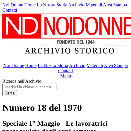
Noi Donne
Home
La Nostra Storia
Archivio
Materiali
Area Stampa
Contatti
Noi Donne
Home
La Nostra Storia
Archivio
Materiali
Area Stampa
Contatti
Menu
Ricerca nell'Archivio
Cerca
Numero 18 del 1970
Speciale 1° Maggio - Le lavoratrici