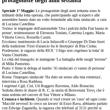
protagoniste degli anni settanta
Speciale 1° Maggio:
Le protagoniste degli anni settanta sono le
militanti della lotta operaia, che partecipando agli scioperi e alle
assemblee hanno dato un volto femminile alla lotta sindacale. a cura
di Luciana Castellina
Torino: le impiegate dell'automobile 'Ora i pulcini della Fiat hanno le
penne', testimonianze di Eleonora Toniato, Caterina Legato, Maria
VIttoria Greco, Rossella Casini.
Ercolano: matrimonio di Lucia Infascelli e Giuseppe Di Dato fuori
della tradizione 'Fiori d'arancio fra le linotypes' di Rita Ciotta;
Pordenone, le ragazze della REX ' I frigo non cngelano la lotta' di
Vania Chiurlotto.
Le città del triangolo: le immigrate 'La battaglia delle mogli 'terrone''
di Milla Pastorino.
Prato: è finita la delega al marito 'Al sindacato ci vanno di persona'
di Luciana Castellina.
Roma: l'impegno sindacale 'Ha dato un senso alla mia esistenza',
intervista a Rosa Raddusa.
I segretari Cgil, Cisl, Uil Ruggero Ravenna, Aldo Bonacini.
Sedotta dietro le sbarre di R. C. la storia di Benvenuta Trovç che è
stata sedotta nel carcere di Sna Vittore a Milano.
Cronaca e inchieste.
Quando si vuol creare un 'caso' ad ogni costo
'Macchè nevrosi! Io cerco un lavoro' di Enzo Rava, abbiamo parlato
con Edwige Zaganella, la ragazza che telefonò al 3131 perchè si