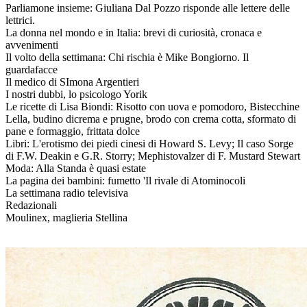
Parliamone insieme: Giuliana Dal Pozzo risponde alle lettere delle
lettrici.
La donna nel mondo e in Italia: brevi di curiosità, cronaca e
avvenimenti
Il volto della settimana: Chi rischia è Mike Bongiorno. Il
guardafacce
Il medico di SImona Argentieri
I nostri dubbi, lo psicologo Yorik
Le ricette di Lisa Biondi: Risotto con uova e pomodoro, Bistecchine
Lella, budino dicrema e prugne, brodo con crema cotta, sformato di
pane e formaggio, frittata dolce
Libri: L'erotismo dei piedi cinesi di Howard S. Levy; Il caso Sorge
di F.W. Deakin e G.R. Storry; Mephistovalzer di F. Mustard Stewart
Moda: Alla Standa è quasi estate
La pagina dei bambini: fumetto 'Il rivale di Atominocoli
La settimana radio televisiva
Redazionali
Moulinex, maglieria Stellina