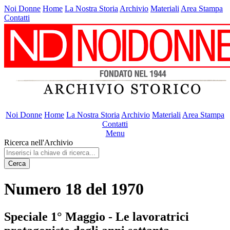
Noi Donne
Home
La Nostra Storia
Archivio
Materiali
Area Stampa
Contatti
Noi Donne
Home
La Nostra Storia
Archivio
Materiali
Area Stampa
Contatti
Menu
Ricerca nell'Archivio
Cerca
Numero 18 del 1970
Speciale 1° Maggio - Le lavoratrici