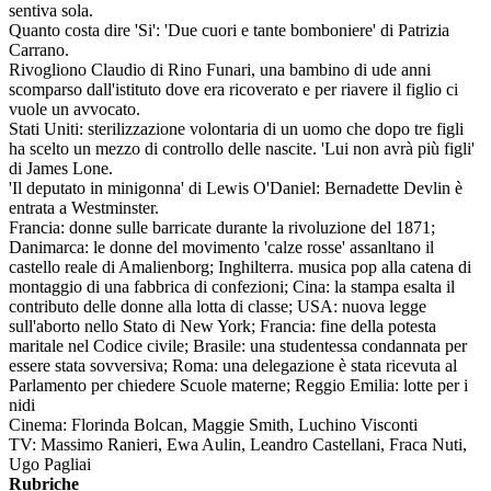
sentiva sola.
Quanto costa dire 'Si': 'Due cuori e tante bomboniere' di Patrizia
Carrano.
Rivogliono Claudio di Rino Funari, una bambino di ude anni
scomparso dall'istituto dove era ricoverato e per riavere il figlio ci
vuole un avvocato.
Stati Uniti: sterilizzazione volontaria di un uomo che dopo tre figli
ha scelto un mezzo di controllo delle nascite. 'Lui non avrà più figli'
di James Lone.
'Il deputato in minigonna' di Lewis O'Daniel: Bernadette Devlin è
entrata a Westminster.
Francia: donne sulle barricate durante la rivoluzione del 1871;
Danimarca: le donne del movimento 'calze rosse' assanltano il
castello reale di Amalienborg; Inghilterra. musica pop alla catena di
montaggio di una fabbrica di confezioni; Cina: la stampa esalta il
contributo delle donne alla lotta di classe; USA: nuova legge
sull'aborto nello Stato di New York; Francia: fine della potesta
maritale nel Codice civile; Brasile: una studentessa condannata per
essere stata sovversiva; Roma: una delegazione è stata ricevuta al
Parlamento per chiedere Scuole materne; Reggio Emilia: lotte per i
nidi
Cinema: Florinda Bolcan, Maggie Smith, Luchino Visconti
TV: Massimo Ranieri, Ewa Aulin, Leandro Castellani, Fraca Nuti,
Ugo Pagliai
Rubriche