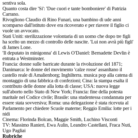
sentiva sola.
Quanto costa dire 'Si': 'Due cuori e tante bomboniere' di Patrizia
Carrano.
Rivogliono Claudio di Rino Funari, una bambino di ude anni
scomparso dall'istituto dove era ricoverato e per riavere il figlio ci
vuole un avvocato.
Stati Uniti: sterilizzazione volontaria di un uomo che dopo tre figli
ha scelto un mezzo di controllo delle nascite. 'Lui non avrà più figli'
di James Lone.
'Il deputato in minigonna' di Lewis O'Daniel: Bernadette Devlin è
entrata a Westminster.
Francia: donne sulle barricate durante la rivoluzione del 1871;
Danimarca: le donne del movimento 'calze rosse' assanltano il
castello reale di Amalienborg; Inghilterra. musica pop alla catena di
montaggio di una fabbrica di confezioni; Cina: la stampa esalta il
contributo delle donne alla lotta di classe; USA: nuova legge
sull'aborto nello Stato di New York; Francia: fine della potesta
maritale nel Codice civile; Brasile: una studentessa condannata per
essere stata sovversiva; Roma: una delegazione è stata ricevuta al
Parlamento per chiedere Scuole materne; Reggio Emilia: lotte per i
nidi
Cinema: Florinda Bolcan, Maggie Smith, Luchino Visconti
TV: Massimo Ranieri, Ewa Aulin, Leandro Castellani, Fraca Nuti,
Ugo Pagliai
Rubriche