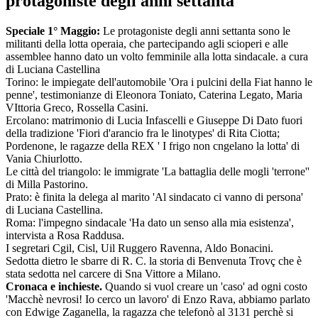
protagoniste degli anni settanta
Speciale 1° Maggio:
Le protagoniste degli anni settanta sono le
militanti della lotta operaia, che partecipando agli scioperi e alle
assemblee hanno dato un volto femminile alla lotta sindacale. a cura
di Luciana Castellina
Torino: le impiegate dell'automobile 'Ora i pulcini della Fiat hanno le
penne', testimonianze di Eleonora Toniato, Caterina Legato, Maria
VIttoria Greco, Rossella Casini.
Ercolano: matrimonio di Lucia Infascelli e Giuseppe Di Dato fuori
della tradizione 'Fiori d'arancio fra le linotypes' di Rita Ciotta;
Pordenone, le ragazze della REX ' I frigo non cngelano la lotta' di
Vania Chiurlotto.
Le città del triangolo: le immigrate 'La battaglia delle mogli 'terrone''
di Milla Pastorino.
Prato: è finita la delega al marito 'Al sindacato ci vanno di persona'
di Luciana Castellina.
Roma: l'impegno sindacale 'Ha dato un senso alla mia esistenza',
intervista a Rosa Raddusa.
I segretari Cgil, Cisl, Uil Ruggero Ravenna, Aldo Bonacini.
Sedotta dietro le sbarre di R. C. la storia di Benvenuta Trovç che è
stata sedotta nel carcere di Sna Vittore a Milano.
Cronaca e inchieste.
Quando si vuol creare un 'caso' ad ogni costo
'Macchè nevrosi! Io cerco un lavoro' di Enzo Rava, abbiamo parlato
con Edwige Zaganella, la ragazza che telefonò al 3131 perchè si