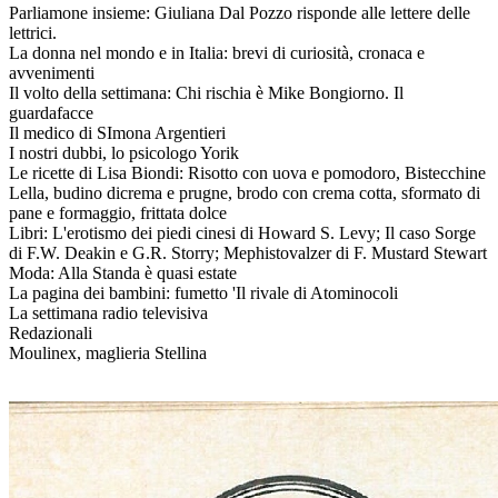
Parliamone insieme: Giuliana Dal Pozzo risponde alle lettere delle
lettrici.
La donna nel mondo e in Italia: brevi di curiosità, cronaca e
avvenimenti
Il volto della settimana: Chi rischia è Mike Bongiorno. Il
guardafacce
Il medico di SImona Argentieri
I nostri dubbi, lo psicologo Yorik
Le ricette di Lisa Biondi: Risotto con uova e pomodoro, Bistecchine
Lella, budino dicrema e prugne, brodo con crema cotta, sformato di
pane e formaggio, frittata dolce
Libri: L'erotismo dei piedi cinesi di Howard S. Levy; Il caso Sorge
di F.W. Deakin e G.R. Storry; Mephistovalzer di F. Mustard Stewart
Moda: Alla Standa è quasi estate
La pagina dei bambini: fumetto 'Il rivale di Atominocoli
La settimana radio televisiva
Redazionali
Moulinex, maglieria Stellina