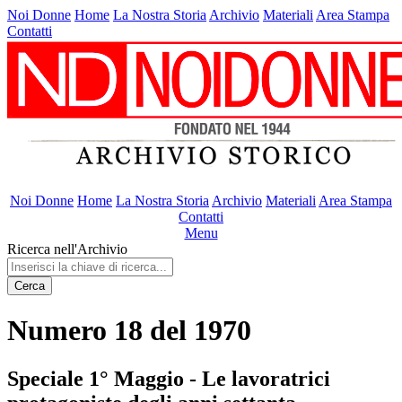
Noi Donne
Home
La Nostra Storia
Archivio
Materiali
Area Stampa
Contatti
Noi Donne
Home
La Nostra Storia
Archivio
Materiali
Area Stampa
Contatti
Menu
Ricerca nell'Archivio
Cerca
Numero 18 del 1970
Speciale 1° Maggio - Le lavoratrici