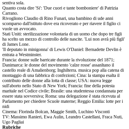
sentiva sola.
Quanto costa dire 'Si': 'Due cuori e tante bomboniere' di Patrizia
Carrano.
Rivogliono Claudio di Rino Funari, una bambino di ude anni
scomparso dall'istituto dove era ricoverato e per riavere il figlio ci
vuole un avvocato.
Stati Uniti: sterilizzazione volontaria di un uomo che dopo tre figli
ha scelto un mezzo di controllo delle nascite. 'Lui non avrà più figli'
di James Lone.
'Il deputato in minigonna' di Lewis O'Daniel: Bernadette Devlin è
entrata a Westminster.
Francia: donne sulle barricate durante la rivoluzione del 1871;
Danimarca: le donne del movimento 'calze rosse' assanltano il
castello reale di Amalienborg; Inghilterra. musica pop alla catena di
montaggio di una fabbrica di confezioni; Cina: la stampa esalta il
contributo delle donne alla lotta di classe; USA: nuova legge
sull'aborto nello Stato di New York; Francia: fine della potesta
maritale nel Codice civile; Brasile: una studentessa condannata per
essere stata sovversiva; Roma: una delegazione è stata ricevuta al
Parlamento per chiedere Scuole materne; Reggio Emilia: lotte per i
nidi
Cinema: Florinda Bolcan, Maggie Smith, Luchino Visconti
TV: Massimo Ranieri, Ewa Aulin, Leandro Castellani, Fraca Nuti,
Ugo Pagliai
Rubriche