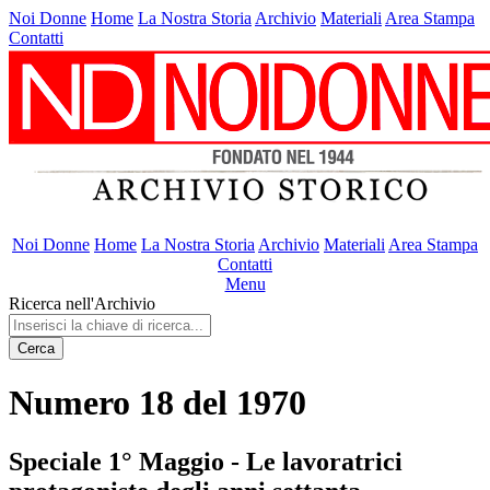
Noi Donne
Home
La Nostra Storia
Archivio
Materiali
Area Stampa
Contatti
Noi Donne
Home
La Nostra Storia
Archivio
Materiali
Area Stampa
Contatti
Menu
Ricerca nell'Archivio
Cerca
Numero 18 del 1970
Speciale 1° Maggio - Le lavoratrici