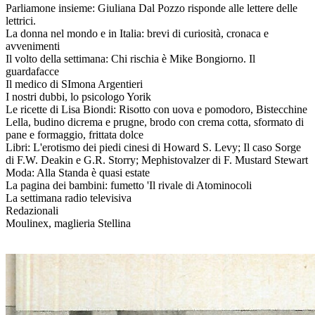
Parliamone insieme: Giuliana Dal Pozzo risponde alle lettere delle
lettrici.
La donna nel mondo e in Italia: brevi di curiosità, cronaca e
avvenimenti
Il volto della settimana: Chi rischia è Mike Bongiorno. Il
guardafacce
Il medico di SImona Argentieri
I nostri dubbi, lo psicologo Yorik
Le ricette di Lisa Biondi: Risotto con uova e pomodoro, Bistecchine
Lella, budino dicrema e prugne, brodo con crema cotta, sformato di
pane e formaggio, frittata dolce
Libri: L'erotismo dei piedi cinesi di Howard S. Levy; Il caso Sorge
di F.W. Deakin e G.R. Storry; Mephistovalzer di F. Mustard Stewart
Moda: Alla Standa è quasi estate
La pagina dei bambini: fumetto 'Il rivale di Atominocoli
La settimana radio televisiva
Redazionali
Moulinex, maglieria Stellina