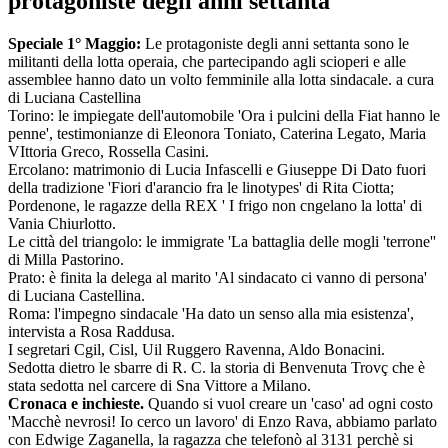
protagoniste degli anni settanta
Speciale 1° Maggio:
Le protagoniste degli anni settanta sono le
militanti della lotta operaia, che partecipando agli scioperi e alle
assemblee hanno dato un volto femminile alla lotta sindacale. a cura
di Luciana Castellina
Torino: le impiegate dell'automobile 'Ora i pulcini della Fiat hanno le
penne', testimonianze di Eleonora Toniato, Caterina Legato, Maria
VIttoria Greco, Rossella Casini.
Ercolano: matrimonio di Lucia Infascelli e Giuseppe Di Dato fuori
della tradizione 'Fiori d'arancio fra le linotypes' di Rita Ciotta;
Pordenone, le ragazze della REX ' I frigo non cngelano la lotta' di
Vania Chiurlotto.
Le città del triangolo: le immigrate 'La battaglia delle mogli 'terrone''
di Milla Pastorino.
Prato: è finita la delega al marito 'Al sindacato ci vanno di persona'
di Luciana Castellina.
Roma: l'impegno sindacale 'Ha dato un senso alla mia esistenza',
intervista a Rosa Raddusa.
I segretari Cgil, Cisl, Uil Ruggero Ravenna, Aldo Bonacini.
Sedotta dietro le sbarre di R. C. la storia di Benvenuta Trovç che è
stata sedotta nel carcere di Sna Vittore a Milano.
Cronaca e inchieste.
Quando si vuol creare un 'caso' ad ogni costo
'Macchè nevrosi! Io cerco un lavoro' di Enzo Rava, abbiamo parlato
con Edwige Zaganella, la ragazza che telefonò al 3131 perchè si