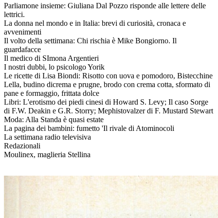
Parliamone insieme: Giuliana Dal Pozzo risponde alle lettere delle
lettrici.
La donna nel mondo e in Italia: brevi di curiosità, cronaca e
avvenimenti
Il volto della settimana: Chi rischia è Mike Bongiorno. Il
guardafacce
Il medico di SImona Argentieri
I nostri dubbi, lo psicologo Yorik
Le ricette di Lisa Biondi: Risotto con uova e pomodoro, Bistecchine
Lella, budino dicrema e prugne, brodo con crema cotta, sformato di
pane e formaggio, frittata dolce
Libri: L'erotismo dei piedi cinesi di Howard S. Levy; Il caso Sorge
di F.W. Deakin e G.R. Storry; Mephistovalzer di F. Mustard Stewart
Moda: Alla Standa è quasi estate
La pagina dei bambini: fumetto 'Il rivale di Atominocoli
La settimana radio televisiva
Redazionali
Moulinex, maglieria Stellina