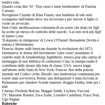
sentiva sola.
Quanto costa dire 'Si': 'Due cuori e tante bomboniere' di Patrizia
Carrano.
Rivogliono Claudio di Rino Funari, una bambino di ude anni
scomparso dall'istituto dove era ricoverato e per riavere il figlio ci
vuole un avvocato.
Stati Uniti: sterilizzazione volontaria di un uomo che dopo tre figli
ha scelto un mezzo di controllo delle nascite. 'Lui non avrà più figli'
di James Lone.
'Il deputato in minigonna' di Lewis O'Daniel: Bernadette Devlin è
entrata a Westminster.
Francia: donne sulle barricate durante la rivoluzione del 1871;
Danimarca: le donne del movimento 'calze rosse' assanltano il
castello reale di Amalienborg; Inghilterra. musica pop alla catena di
montaggio di una fabbrica di confezioni; Cina: la stampa esalta il
contributo delle donne alla lotta di classe; USA: nuova legge
sull'aborto nello Stato di New York; Francia: fine della potesta
maritale nel Codice civile; Brasile: una studentessa condannata per
essere stata sovversiva; Roma: una delegazione è stata ricevuta al
Parlamento per chiedere Scuole materne; Reggio Emilia: lotte per i
nidi
Cinema: Florinda Bolcan, Maggie Smith, Luchino Visconti
TV: Massimo Ranieri, Ewa Aulin, Leandro Castellani, Fraca Nuti,
Ugo Pagliai
Rubriche