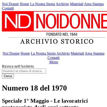
Noi Donne
Home
La Nostra Storia
Archivio
Materiali
Area Stampa
Contatti
Noi Donne
Home
La Nostra Storia
Archivio
Materiali
Area Stampa
Contatti
Menu
Ricerca nell'Archivio
Cerca
Numero 18 del 1970
Speciale 1° Maggio - Le lavoratrici