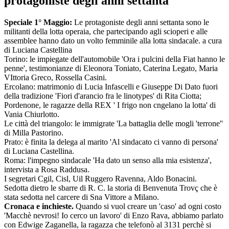
protagoniste degli anni settanta
Speciale 1° Maggio:
Le protagoniste degli anni settanta sono le
militanti della lotta operaia, che partecipando agli scioperi e alle
assemblee hanno dato un volto femminile alla lotta sindacale. a cura
di Luciana Castellina
Torino: le impiegate dell'automobile 'Ora i pulcini della Fiat hanno le
penne', testimonianze di Eleonora Toniato, Caterina Legato, Maria
VIttoria Greco, Rossella Casini.
Ercolano: matrimonio di Lucia Infascelli e Giuseppe Di Dato fuori
della tradizione 'Fiori d'arancio fra le linotypes' di Rita Ciotta;
Pordenone, le ragazze della REX ' I frigo non cngelano la lotta' di
Vania Chiurlotto.
Le città del triangolo: le immigrate 'La battaglia delle mogli 'terrone''
di Milla Pastorino.
Prato: è finita la delega al marito 'Al sindacato ci vanno di persona'
di Luciana Castellina.
Roma: l'impegno sindacale 'Ha dato un senso alla mia esistenza',
intervista a Rosa Raddusa.
I segretari Cgil, Cisl, Uil Ruggero Ravenna, Aldo Bonacini.
Sedotta dietro le sbarre di R. C. la storia di Benvenuta Trovç che è
stata sedotta nel carcere di Sna Vittore a Milano.
Cronaca e inchieste.
Quando si vuol creare un 'caso' ad ogni costo
'Macchè nevrosi! Io cerco un lavoro' di Enzo Rava, abbiamo parlato
con Edwige Zaganella, la ragazza che telefonò al 3131 perchè si