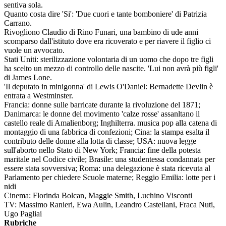
sentiva sola.
Quanto costa dire 'Si': 'Due cuori e tante bomboniere' di Patrizia
Carrano.
Rivogliono Claudio di Rino Funari, una bambino di ude anni
scomparso dall'istituto dove era ricoverato e per riavere il figlio ci
vuole un avvocato.
Stati Uniti: sterilizzazione volontaria di un uomo che dopo tre figli
ha scelto un mezzo di controllo delle nascite. 'Lui non avrà più figli'
di James Lone.
'Il deputato in minigonna' di Lewis O'Daniel: Bernadette Devlin è
entrata a Westminster.
Francia: donne sulle barricate durante la rivoluzione del 1871;
Danimarca: le donne del movimento 'calze rosse' assanltano il
castello reale di Amalienborg; Inghilterra. musica pop alla catena di
montaggio di una fabbrica di confezioni; Cina: la stampa esalta il
contributo delle donne alla lotta di classe; USA: nuova legge
sull'aborto nello Stato di New York; Francia: fine della potesta
maritale nel Codice civile; Brasile: una studentessa condannata per
essere stata sovversiva; Roma: una delegazione è stata ricevuta al
Parlamento per chiedere Scuole materne; Reggio Emilia: lotte per i
nidi
Cinema: Florinda Bolcan, Maggie Smith, Luchino Visconti
TV: Massimo Ranieri, Ewa Aulin, Leandro Castellani, Fraca Nuti,
Ugo Pagliai
Rubriche