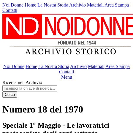
Noi Donne
Home
La Nostra Storia
Archivio
Materiali
Area Stampa
Contatti
Noi Donne
Home
La Nostra Storia
Archivio
Materiali
Area Stampa
Contatti
Menu
Ricerca nell'Archivio
Cerca
Numero 18 del 1970
Speciale 1° Maggio - Le lavoratrici