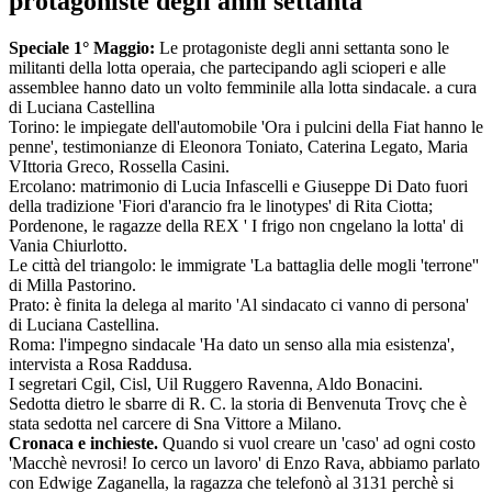
protagoniste degli anni settanta
Speciale 1° Maggio:
Le protagoniste degli anni settanta sono le
militanti della lotta operaia, che partecipando agli scioperi e alle
assemblee hanno dato un volto femminile alla lotta sindacale. a cura
di Luciana Castellina
Torino: le impiegate dell'automobile 'Ora i pulcini della Fiat hanno le
penne', testimonianze di Eleonora Toniato, Caterina Legato, Maria
VIttoria Greco, Rossella Casini.
Ercolano: matrimonio di Lucia Infascelli e Giuseppe Di Dato fuori
della tradizione 'Fiori d'arancio fra le linotypes' di Rita Ciotta;
Pordenone, le ragazze della REX ' I frigo non cngelano la lotta' di
Vania Chiurlotto.
Le città del triangolo: le immigrate 'La battaglia delle mogli 'terrone''
di Milla Pastorino.
Prato: è finita la delega al marito 'Al sindacato ci vanno di persona'
di Luciana Castellina.
Roma: l'impegno sindacale 'Ha dato un senso alla mia esistenza',
intervista a Rosa Raddusa.
I segretari Cgil, Cisl, Uil Ruggero Ravenna, Aldo Bonacini.
Sedotta dietro le sbarre di R. C. la storia di Benvenuta Trovç che è
stata sedotta nel carcere di Sna Vittore a Milano.
Cronaca e inchieste.
Quando si vuol creare un 'caso' ad ogni costo
'Macchè nevrosi! Io cerco un lavoro' di Enzo Rava, abbiamo parlato
con Edwige Zaganella, la ragazza che telefonò al 3131 perchè si