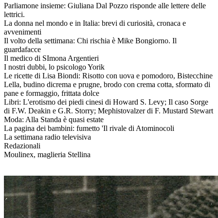
Parliamone insieme: Giuliana Dal Pozzo risponde alle lettere delle
lettrici.
La donna nel mondo e in Italia: brevi di curiosità, cronaca e
avvenimenti
Il volto della settimana: Chi rischia è Mike Bongiorno. Il
guardafacce
Il medico di SImona Argentieri
I nostri dubbi, lo psicologo Yorik
Le ricette di Lisa Biondi: Risotto con uova e pomodoro, Bistecchine
Lella, budino dicrema e prugne, brodo con crema cotta, sformato di
pane e formaggio, frittata dolce
Libri: L'erotismo dei piedi cinesi di Howard S. Levy; Il caso Sorge
di F.W. Deakin e G.R. Storry; Mephistovalzer di F. Mustard Stewart
Moda: Alla Standa è quasi estate
La pagina dei bambini: fumetto 'Il rivale di Atominocoli
La settimana radio televisiva
Redazionali
Moulinex, maglieria Stellina