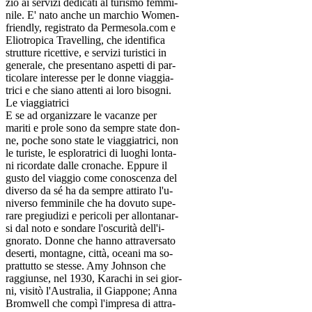
zio ai servizi dedicati al turismo femmi-
nile. E' nato anche un marchio Women-
friendly, registrato da Permesola.com e
Eliotropica Travelling, che identifica
strutture ricettive, e servizi turistici in
generale, che presentano aspetti di par-
ticolare interesse per le donne viaggia-
trici e che siano attenti ai loro bisogni.
Le viaggiatrici
E se ad organizzare le vacanze per
mariti e prole sono da sempre state don-
ne, poche sono state le viaggiatrici, non
le turiste, le esploratrici di luoghi lonta-
ni ricordate dalle cronache. Eppure il
gusto del viaggio come conoscenza del
diverso da sé ha da sempre attirato l'u-
niverso femminile che ha dovuto supe-
rare pregiudizi e pericoli per allontanar-
si dal noto e sondare l'oscurità dell'i-
gnorato. Donne che hanno attraversato
deserti, montagne, città, oceani ma so-
prattutto se stesse. Amy Johnson che
raggiunse, nel 1930, Karachi in sei gior-
ni, visitò l'Australia, il Giappone; Anna
Bromwell che compì l'impresa di attra-