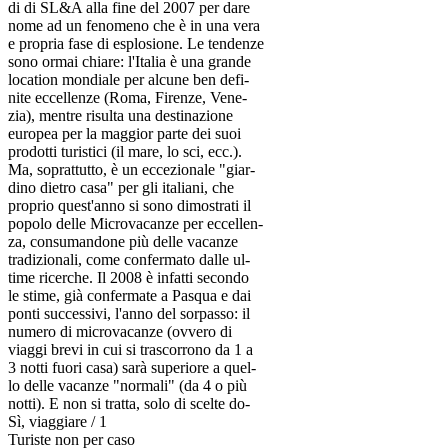
di di SL&A alla fine del 2007 per dare
nome ad un fenomeno che è in una vera
e propria fase di esplosione. Le tendenze
sono ormai chiare: l'Italia è una grande
location mondiale per alcune ben defi-
nite eccellenze (Roma, Firenze, Vene-
zia), mentre risulta una destinazione
europea per la maggior parte dei suoi
prodotti turistici (il mare, lo sci, ecc.).
Ma, soprattutto, è un eccezionale "giar-
dino dietro casa" per gli italiani, che
proprio quest'anno si sono dimostrati il
popolo delle Microvacanze per eccellen-
za, consumandone più delle vacanze
tradizionali, come confermato dalle ul-
time ricerche. Il 2008 è infatti secondo
le stime, già confermate a Pasqua e dai
ponti successivi, l'anno del sorpasso: il
numero di microvacanze (ovvero di
viaggi brevi in cui si trascorrono da 1 a
3 notti fuori casa) sarà superiore a quel-
lo delle vacanze "normali" (da 4 o più
notti). E non si tratta, solo di scelte do-
Sì, viaggiare / 1
Turiste non per caso