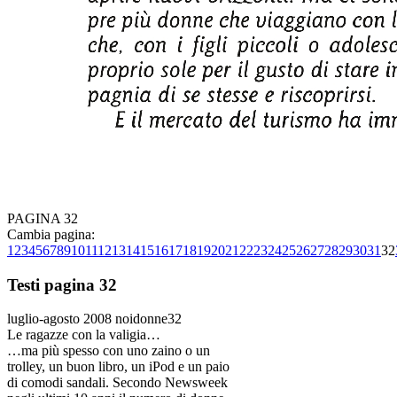
PAGINA 32
Cambia pagina:
1
2
3
4
5
6
7
8
9
10
11
12
13
14
15
16
17
18
19
20
21
22
23
24
25
26
27
28
29
30
31
32
Testi pagina 32
luglio-agosto 2008 noidonne32
Le ragazze con la valigia…
…ma più spesso con uno zaino o un
trolley, un buon libro, un iPod e un paio
di comodi sandali. Secondo Newsweek