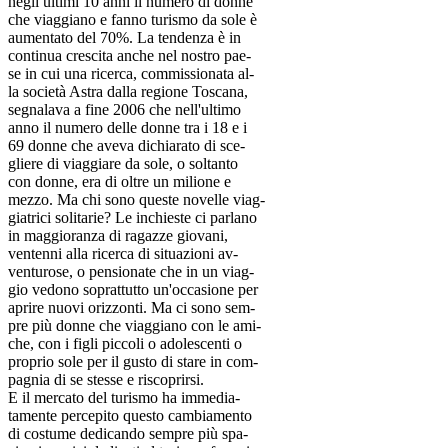
negli ultimi 10 anni il numero di donne
che viaggiano e fanno turismo da sole è
aumentato del 70%. La tendenza è in
continua crescita anche nel nostro pae-
se in cui una ricerca, commissionata al-
la società Astra dalla regione Toscana,
segnalava a fine 2006 che nell'ultimo
anno il numero delle donne tra i 18 e i
69 donne che aveva dichiarato di sce-
gliere di viaggiare da sole, o soltanto
con donne, era di oltre un milione e
mezzo. Ma chi sono queste novelle viag-
giatrici solitarie? Le inchieste ci parlano
in maggioranza di ragazze giovani,
ventenni alla ricerca di situazioni av-
venturose, o pensionate che in un viag-
gio vedono soprattutto un'occasione per
aprire nuovi orizzonti. Ma ci sono sem-
pre più donne che viaggiano con le ami-
che, con i figli piccoli o adolescenti o
proprio sole per il gusto di stare in com-
pagnia di se stesse e riscoprirsi.
E il mercato del turismo ha immedia-
tamente percepito questo cambiamento
di costume dedicando sempre più spa-