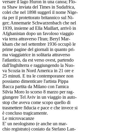
versare il lago Huron in una canoa; Flo-
ra Shaw inviata del Times in Sudafrica,
colei che nel 1898 suggerì il nome Nige-
ria per il protettorato britannico sul Ni-
ger; Annemarie Schwarzenbach che nel
1939, insieme ad Ella Maillart, arrivò in
Afghanistan dopo un favoloso viaggio
via terra attraverso l'Iran; Beryl Mar-
kham che nel settembre 1936 occupò le
prime pagine del giornali in quanto pri-
ma viaggiatrice in solitaria attraverso
l'atlantico, da est verso ovest, partendo
dall'Inghilterra e raggiungendo la Nuo-
va Scozia in Nord America in 21 ore e
25 minuti. E tra le contemporanee non
possiamo dimenticare l'artista Pippa
Bacca partita da Milano con l'amica
Silvia Moro lo scorso 8 marzo per rag-
giungere Tel Aviv in un viaggio in auto-
stop che aveva come scopo quello di
trasmettere fiducia e pace e che invece si
è concluso tragicamente.
Le microvacanze
E' un neologismo (e anche un mar-
chio registrato) coniato da Stefano Lan-