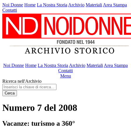
Noi Donne
Home
La Nostra Storia
Archivio
Materiali
Area Stampa
Contatti
Noi Donne
Home
La Nostra Storia
Archivio
Materiali
Area Stampa
Contatti
Menu
Ricerca nell'Archivio
Cerca
Numero 7 del 2008
Vacanze: turismo a 360°