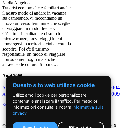
Nadia Angelucci
Tra crisi economiche e familiari anche
il nostro modo di andare in vacanza
sta cambiando.Vi raccontiamo un
nuovo universo femminile che sceglie
di viaggiare in modo diverso.
C'è il tour in solitaria e ci sono le
microvacanze, brevi viaggi in cui
immergersi in territori vicini ancora da
scoprire. Poi c'è il turismo
responsabile, un modo di viaggiare
non solo nei luoghi ma anche
attraverso le culture. Si parte…
Anni 2000
Questo sito web utilizza cookie
2000
2001
2002
2003
2004
Anno
Anno
Anno
Anno
Anno
2005
2006
2007
2008
2009
Anno
Anno
Anno
Anno
Anno
Utilizziamo i cookie per personalizzare
contenuti e analizzare il traffico. Per maggiori
Scegli per decennio
informazioni consulta la nostra
Informativa sulla
privacy
.
©2019 - NoiDonne - Iscrizione ROC n.33421 del 23 /09/ 2019 -
Accetta tutto
Rifiuta tutto