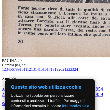
PAGINA 20
Cambia pagina:
1
2
3
4
5
6
7
8
9
10
11
12
13
14
15
16
17
18
19
20
21
22
23
24
Anni '50
Questo sito web utilizza cookie
1950
1951
1952
1953
1954
Anno
Anno
Anno
Anno
Anno
1955
1956
1957
1958
1959
Anno
Anno
Anno
Anno
Anno
Utilizziamo i cookie per personalizzare
contenuti e analizzare il traffico. Per maggiori
Scegli per decennio
informazioni consulta la nostra
Informativa sulla