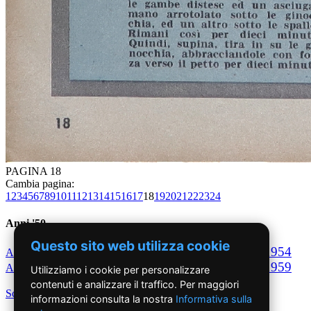
PAGINA 18
Cambia pagina:
1
2
3
4
5
6
7
8
9
10
11
12
13
14
15
16
17
18
19
20
21
22
23
24
Anni '50
Questo sito web utilizza cookie
1950
1951
1952
1953
1954
Anno
Anno
Anno
Anno
Anno
1955
1956
1957
1958
1959
Anno
Anno
Anno
Anno
Anno
Utilizziamo i cookie per personalizzare
contenuti e analizzare il traffico. Per maggiori
Scegli per decennio
informazioni consulta la nostra
Informativa sulla