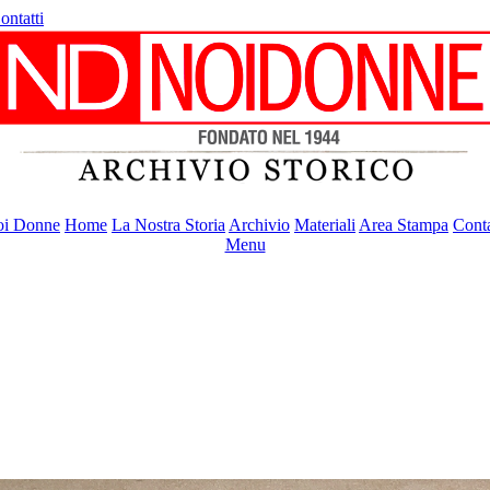
ontatti
i Donne
Home
La Nostra Storia
Archivio
Materiali
Area Stampa
Conta
Menu