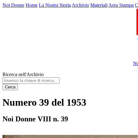
Noi Donne
Home
La Nostra Storia
Archivio
Materiali
Area Stampa
C
No
Ricerca nell'Archivio
Cerca
Numero 39 del 1953
Noi Donne VIII n. 39