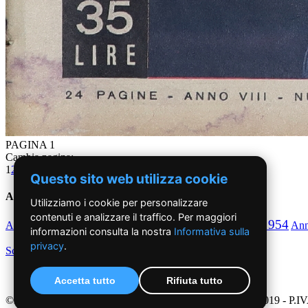
PAGINA 1
Cambia pagina:
1
2
3
4
5
6
7
8
9
10
11
12
13
14
15
16
17
18
19
20
21
22
23
24
Questo sito web utilizza cookie
Anni '50
Utilizziamo i cookie per personalizzare
contenuti e analizzare il traffico. Per maggiori
1950
1951
1952
1953
1954
Anno
Anno
Anno
Anno
Anno
An
informazioni consulta la nostra
Informativa sulla
privacy
.
Scegli per decennio
Accetta tutto
Rifiuta tutto
©2019 - NoiDonne - Iscrizione ROC n.33421 del 23 /09/ 2019 - P.