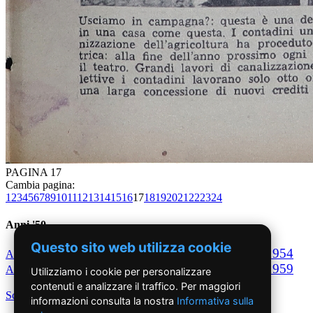
PAGINA 17
Cambia pagina:
1
2
3
4
5
6
7
8
9
10
11
12
13
14
15
16
17
18
19
20
21
22
23
24
Anni '50
Questo sito web utilizza cookie
1950
1951
1952
1953
1954
Anno
Anno
Anno
Anno
Anno
1955
1956
1957
1958
1959
Anno
Anno
Anno
Anno
Anno
Utilizziamo i cookie per personalizzare
contenuti e analizzare il traffico. Per maggiori
Scegli per decennio
informazioni consulta la nostra
Informativa sulla