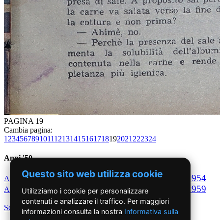
PAGINA 19
Cambia pagina:
1
2
3
4
5
6
7
8
9
10
11
12
13
14
15
16
17
18
19
20
21
22
23
24
Anni '50
Questo sito web utilizza cookie
1950
1951
1952
1953
1954
Anno
Anno
Anno
Anno
Anno
1955
1956
1957
1958
1959
Anno
Anno
Anno
Anno
Anno
Utilizziamo i cookie per personalizzare
contenuti e analizzare il traffico. Per maggiori
Scegli per decennio
informazioni consulta la nostra
Informativa sulla