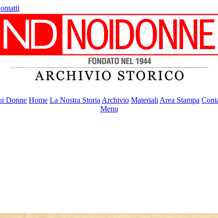
ontatti
i Donne
Home
La Nostra Storia
Archivio
Materiali
Area Stampa
Conta
Menu