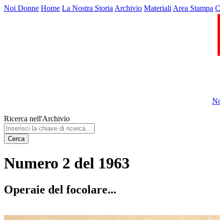
Noi Donne
Home
La Nostra Storia
Archivio
Materiali
Area Stampa
C
No
Ricerca nell'Archivio
Cerca
Numero 2 del 1963
Operaie del focolare...