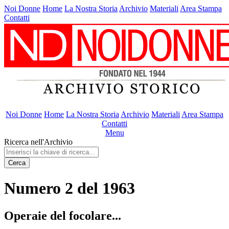
Noi Donne
Home
La Nostra Storia
Archivio
Materiali
Area Stampa
Contatti
Noi Donne
Home
La Nostra Storia
Archivio
Materiali
Area Stampa
Contatti
Menu
Ricerca nell'Archivio
Cerca
Numero 2 del 1963
Operaie del focolare...