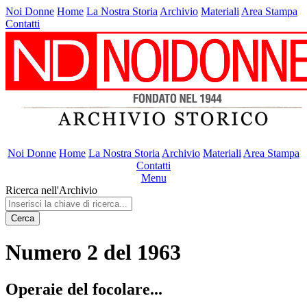
Noi Donne
Home
La Nostra Storia
Archivio
Materiali
Area Stampa
Contatti
Noi Donne
Home
La Nostra Storia
Archivio
Materiali
Area Stampa
Contatti
Menu
Ricerca nell'Archivio
Cerca
Numero 2 del 1963
Operaie del focolare...