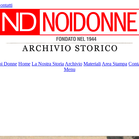
ontatti
i Donne
Home
La Nostra Storia
Archivio
Materiali
Area Stampa
Conta
Menu