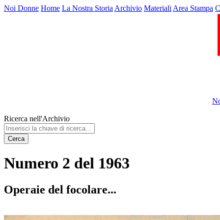
Noi Donne
Home
La Nostra Storia
Archivio
Materiali
Area Stampa
C
No
Ricerca nell'Archivio
Cerca
Numero 2 del 1963
Operaie del focolare...