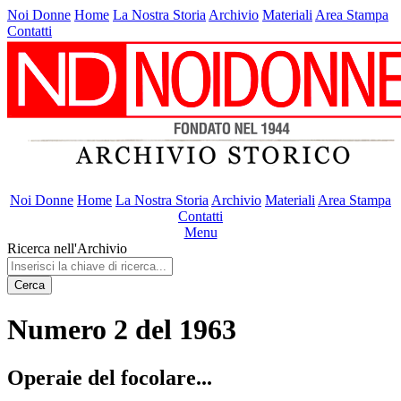
Noi Donne
Home
La Nostra Storia
Archivio
Materiali
Area Stampa
Contatti
Noi Donne
Home
La Nostra Storia
Archivio
Materiali
Area Stampa
Contatti
Menu
Ricerca nell'Archivio
Cerca
Numero 2 del 1963
Operaie del focolare...