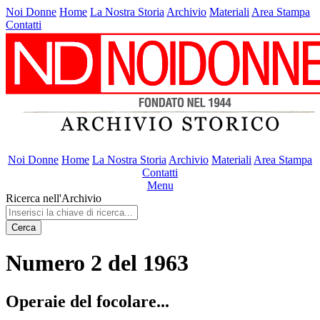
Noi Donne
Home
La Nostra Storia
Archivio
Materiali
Area Stampa
Contatti
Noi Donne
Home
La Nostra Storia
Archivio
Materiali
Area Stampa
Contatti
Menu
Ricerca nell'Archivio
Cerca
Numero 2 del 1963
Operaie del focolare...