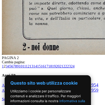
PAGINA 2
Cambia pagina:
1
2
3
4
5
6
7
8
9
10
11
12
13
14
15
16
17
18
19
20
21
22
23
24
Anni '50
Questo sito web utilizza cookie
1950
1951
1952
1953
1954
Anno
Anno
Anno
Anno
Anno
1955
1956
1957
1958
1959
Anno
Anno
Anno
Anno
Anno
Utilizziamo i cookie per personalizzare
contenuti e analizzare il traffico. Per maggiori
Scegli per decennio
informazioni consulta la nostra
Informativa sulla