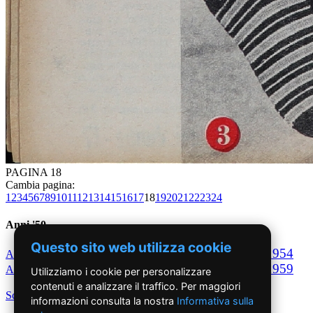
PAGINA 18
Cambia pagina:
1
2
3
4
5
6
7
8
9
10
11
12
13
14
15
16
17
18
19
20
21
22
23
24
Anni '50
Questo sito web utilizza cookie
1950
1951
1952
1953
1954
Anno
Anno
Anno
Anno
Anno
1955
1956
1957
1958
1959
Anno
Anno
Anno
Anno
Anno
Utilizziamo i cookie per personalizzare
contenuti e analizzare il traffico. Per maggiori
Scegli per decennio
informazioni consulta la nostra
Informativa sulla