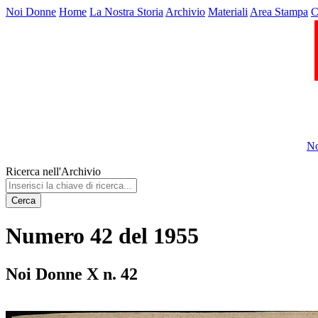
Noi Donne
Home
La Nostra Storia
Archivio
Materiali
Area Stampa
C
No
Ricerca nell'Archivio
Cerca
Numero 42 del 1955
Noi Donne X n. 42