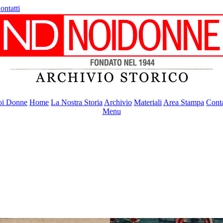
ontatti
i Donne
Home
La Nostra Storia
Archivio
Materiali
Area Stampa
Conta
Menu