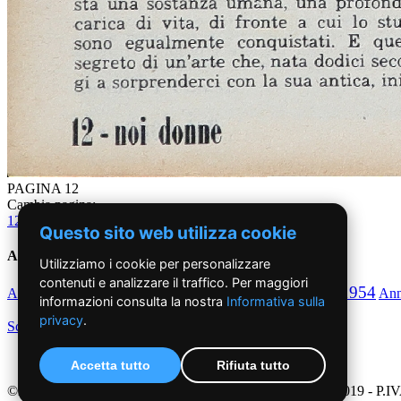
PAGINA 12
Cambia pagina:
1
2
3
4
5
6
7
8
9
10
11
12
13
14
15
16
17
18
19
20
21
22
23
24
Questo sito web utilizza cookie
Anni '50
Utilizziamo i cookie per personalizzare
contenuti e analizzare il traffico. Per maggiori
1950
1951
1952
1953
1954
Anno
Anno
Anno
Anno
Anno
An
informazioni consulta la nostra
Informativa sulla
privacy
.
Scegli per decennio
Accetta tutto
Rifiuta tutto
©2019 - NoiDonne - Iscrizione ROC n.33421 del 23 /09/ 2019 - P.