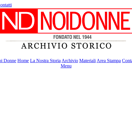
ontatti
i Donne
Home
La Nostra Storia
Archivio
Materiali
Area Stampa
Conta
Menu