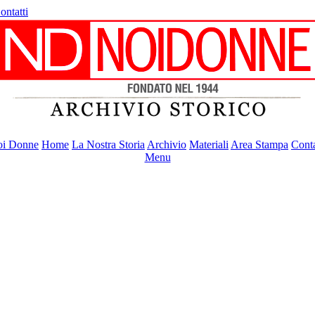
ontatti
i Donne
Home
La Nostra Storia
Archivio
Materiali
Area Stampa
Conta
Menu