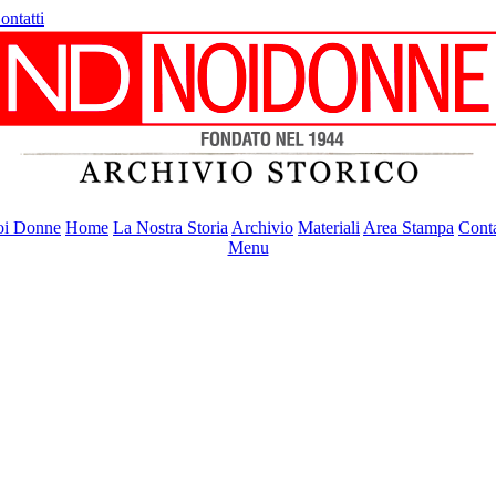
ontatti
i Donne
Home
La Nostra Storia
Archivio
Materiali
Area Stampa
Conta
Menu