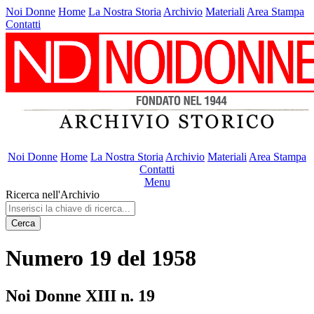
Noi Donne
Home
La Nostra Storia
Archivio
Materiali
Area Stampa
Contatti
Noi Donne
Home
La Nostra Storia
Archivio
Materiali
Area Stampa
Contatti
Menu
Ricerca nell'Archivio
Cerca
Numero 19 del 1958
Noi Donne XIII n. 19