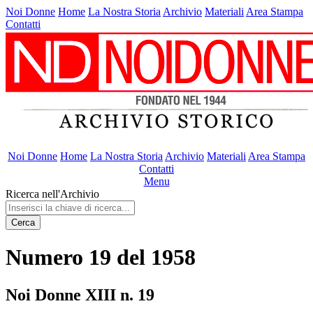
Noi Donne
Home
La Nostra Storia
Archivio
Materiali
Area Stampa
Contatti
Noi Donne
Home
La Nostra Storia
Archivio
Materiali
Area Stampa
Contatti
Menu
Ricerca nell'Archivio
Cerca
Numero 19 del 1958
Noi Donne XIII n. 19