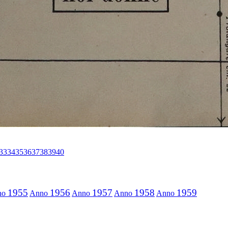
33
34
35
36
37
38
39
40
1955
1956
1957
1958
1959
no
Anno
Anno
Anno
Anno