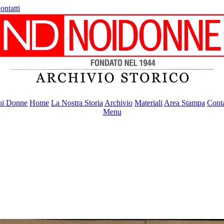
ontatti
i Donne
Home
La Nostra Storia
Archivio
Materiali
Area Stampa
Conta
Menu