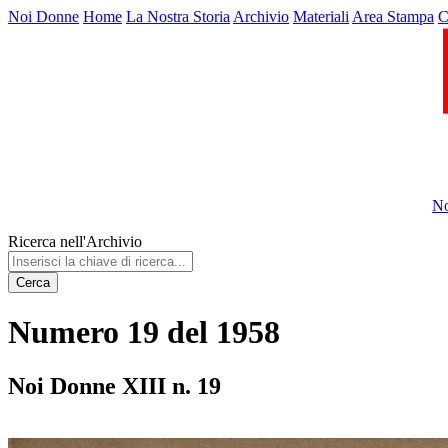
Noi Donne
Home
La Nostra Storia
Archivio
Materiali
Area Stampa
C
No
Ricerca nell'Archivio
Cerca
Numero 19 del 1958
Noi Donne XIII n. 19