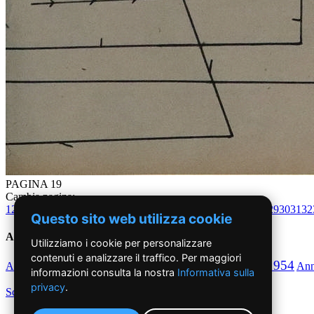
PAGINA 19
Cambia pagina:
1
2
3
4
5
6
7
8
9
10
11
12
13
14
15
16
17
18
19
20
21
22
23
24
25
26
27
28
29
30
31
32
Questo sito web utilizza cookie
Anni '50
Utilizziamo i cookie per personalizzare
contenuti e analizzare il traffico. Per maggiori
1950
1951
1952
1953
1954
Anno
Anno
Anno
Anno
Anno
An
informazioni consulta la nostra
Informativa sulla
privacy
.
Scegli per decennio