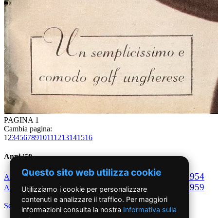
PAGINA 1
Cambia pagina:
1
2
3
4
5
6
7
8
9
10
11
12
13
14
15
16
Anni '50
Questo sito web utilizza cookie
1950
1951
1952
1953
1954
Anno
Anno
Anno
Anno
Anno
1955
1956
1957
1958
1959
Anno
Anno
Anno
Anno
Anno
Utilizziamo i cookie per personalizzare
contenuti e analizzare il traffico. Per maggiori
Scegli per decennio
informazioni consulta la nostra
Informativa sulla