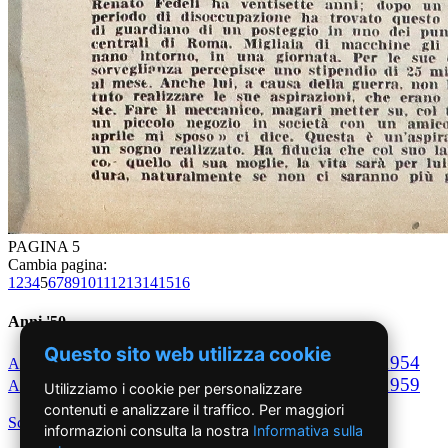
PAGINA 5
Cambia pagina:
1
2
3
4
5
6
7
8
9
10
11
12
13
14
15
16
Anni '50
Questo sito web utilizza cookie
1950
1951
1952
1953
1954
Anno
Anno
Anno
Anno
Anno
1955
1956
1957
1958
1959
Anno
Anno
Anno
Anno
Anno
Utilizziamo i cookie per personalizzare
contenuti e analizzare il traffico. Per maggiori
Scegli per decennio
informazioni consulta la nostra
Informativa sulla