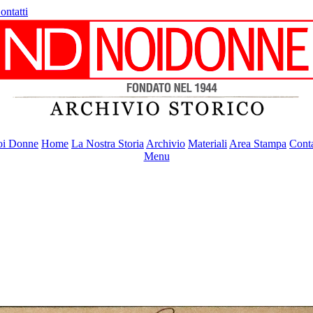
ontatti
i Donne
Home
La Nostra Storia
Archivio
Materiali
Area Stampa
Conta
Menu