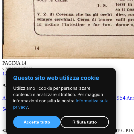
PAGINA 14
Cambia pagina:
1
2
3
4
5
6
7
8
9
10
11
12
13
14
15
16
Questo sito web utilizza cookie
Anni '50
Utilizziamo i cookie per personalizzare
contenuti e analizzare il traffico. Per maggiori
1950
1951
1952
1953
1954
Anno
Anno
Anno
Anno
Anno
An
informazioni consulta la nostra
Informativa sulla
privacy
.
Scegli per decennio
Accetta tutto
Rifiuta tutto
©2019 - NoiDonne - Iscrizione ROC n.33421 del 23 /09/ 2019 - P.