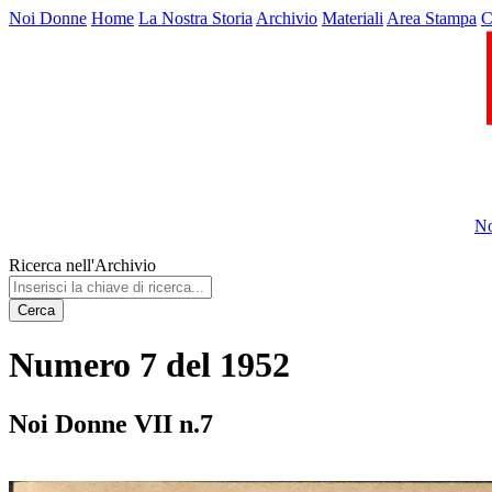
Noi Donne
Home
La Nostra Storia
Archivio
Materiali
Area Stampa
C
No
Ricerca nell'Archivio
Cerca
Numero 7 del 1952
Noi Donne VII n.7