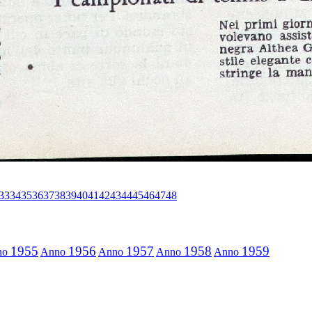
33
34
35
36
37
38
39
40
41
42
43
44
45
46
47
48
1955
1956
1957
1958
1959
no
Anno
Anno
Anno
Anno