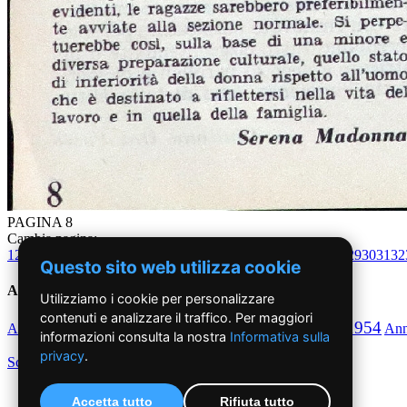
PAGINA 8
Cambia pagina:
1
2
3
4
5
6
7
8
9
10
11
12
13
14
15
16
17
18
19
20
21
22
23
24
25
26
27
28
29
30
31
32
Questo sito web utilizza cookie
Anni '50
Utilizziamo i cookie per personalizzare
contenuti e analizzare il traffico. Per maggiori
1950
1951
1952
1953
1954
Anno
Anno
Anno
Anno
Anno
An
informazioni consulta la nostra
Informativa sulla
privacy
.
Scegli per decennio
Accetta tutto
Rifiuta tutto