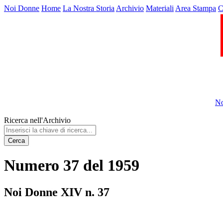
Noi Donne
Home
La Nostra Storia
Archivio
Materiali
Area Stampa
C
No
Ricerca nell'Archivio
Cerca
Numero 37 del 1959
Noi Donne XIV n. 37