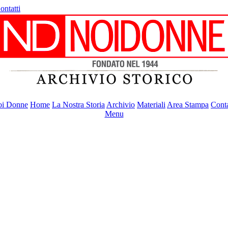
ontatti
i Donne
Home
La Nostra Storia
Archivio
Materiali
Area Stampa
Conta
Menu