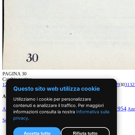
PAGINA 30
Cambia pagina:
1
2
3
4
5
6
7
8
9
10
11
12
13
14
15
16
17
18
19
20
21
22
23
24
25
26
27
28
29
30
31
32
Questo sito web utilizza cookie
Anni '50
Utilizziamo i cookie per personalizzare
contenuti e analizzare il traffico. Per maggiori
1950
1951
1952
1953
1954
Anno
Anno
Anno
Anno
Anno
An
informazioni consulta la nostra
Informativa sulla
privacy
.
Scegli per decennio
Accetta tutto
Rifiuta tutto