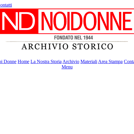
ontatti
i Donne
Home
La Nostra Storia
Archivio
Materiali
Area Stampa
Conta
Menu