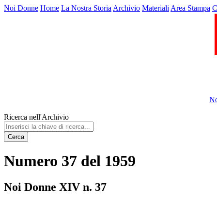
Noi Donne
Home
La Nostra Storia
Archivio
Materiali
Area Stampa
C
No
Ricerca nell'Archivio
Cerca
Numero 37 del 1959
Noi Donne XIV n. 37