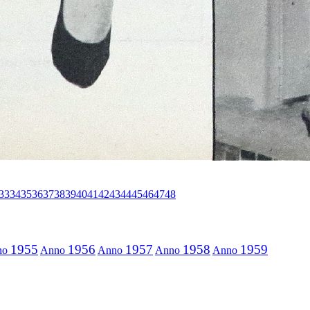
33
34
35
36
37
38
39
40
41
42
43
44
45
46
47
48
1955
1956
1957
1958
1959
no
Anno
Anno
Anno
Anno