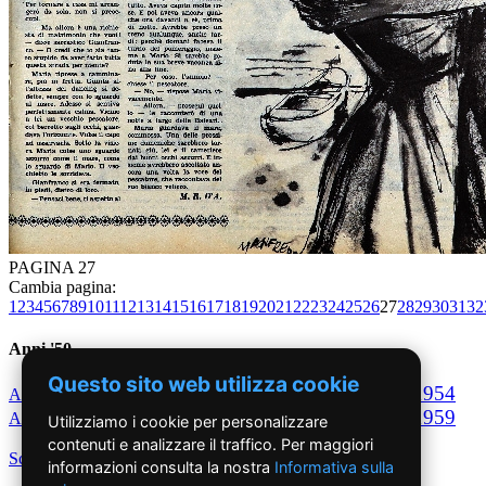
PAGINA 27
Cambia pagina:
1
2
3
4
5
6
7
8
9
10
11
12
13
14
15
16
17
18
19
20
21
22
23
24
25
26
27
28
29
30
31
32
Anni '50
Questo sito web utilizza cookie
1950
1951
1952
1953
1954
Anno
Anno
Anno
Anno
Anno
1955
1956
1957
1958
1959
Anno
Anno
Anno
Anno
Anno
Utilizziamo i cookie per personalizzare
contenuti e analizzare il traffico. Per maggiori
Scegli per decennio
informazioni consulta la nostra
Informativa sulla