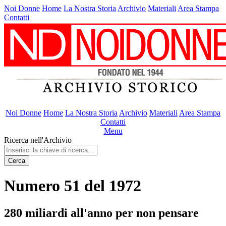
Noi Donne
Home
La Nostra Storia
Archivio
Materiali
Area Stampa
Contatti
Noi Donne
Home
La Nostra Storia
Archivio
Materiali
Area Stampa
Contatti
Menu
Ricerca nell'Archivio
Cerca
Numero 51 del 1972
280 miliardi all'anno per non pensare