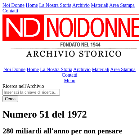
Noi Donne
Home
La Nostra Storia
Archivio
Materiali
Area Stampa
Contatti
Noi Donne
Home
La Nostra Storia
Archivio
Materiali
Area Stampa
Contatti
Menu
Ricerca nell'Archivio
Cerca
Numero 51 del 1972
280 miliardi all'anno per non pensare